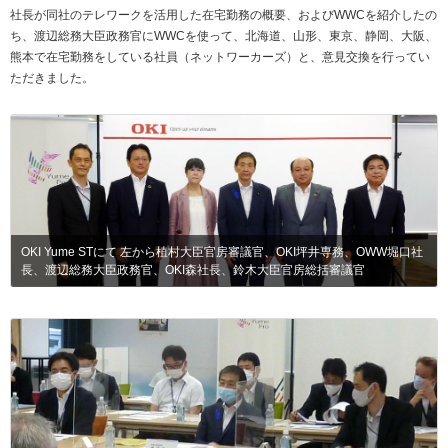
社長が同社のテレワークを活用した在宅勤務の概要、およびWWCを紹介したの
ち、渡辺総務大臣政務官にWWCを使って、北海道、山形、東京、静岡、大阪、
熊本で在宅勤務をしている社員（ネットワーカーズ）と、意見交換を行ってい
ただきました。
OKI Yume STにて 左から植村大臣官房審議官、OKI坪井専務、OWW堀口社
長、渡辺総務大臣政務官、OKI森社長、鈴木大臣官房総括審議官