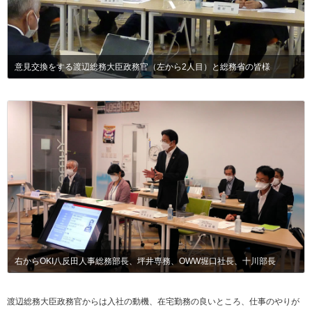
意見交換をする渡辺総務大臣政務官（左から2人目）と総務省の皆様
右からOKI八反田人事総務部長、坪井専務、OWW堀口社長、十川部長
渡辺総務大臣政務官からは入社の動機、在宅勤務の良いところ、仕事のやりが