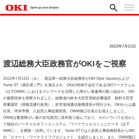
2022年7月21日
渡辺総務大臣政務官がOKIをご視察
2022年7月12日（火）、渡辺孝一総務大臣政務官がOKI Style Squareおよび
Yume ST（港区虎ノ門）を来訪され、OKIの特例子会社であるOKIワークウェル
（以下OWW）におけるテレワークを活用した障がい者雇用の取り組みや、OKI
の最新技術を視察されました。総務省の鈴木大臣官房総括審議官、植村大臣官
房審議官（情報流通行政局）、折笠地域通信振興課長が同行され、OKIからは森
社長、坪井専務、八反田人事総務部長、OWW堀口社長がお迎えしました。
OWWは重度障がい者の在宅就労に長年取り組んでおり、そのノウハウを活かし
て独自のバーチャルオフィスシステム「ワークウェルコミュニケータ（以下
WWC）」を開発・活用しています。Yume STでは八反田人事総務部長からOKI
の「スマート・ワークライフプロジェクト」を紹介しました。また、OWW堀口