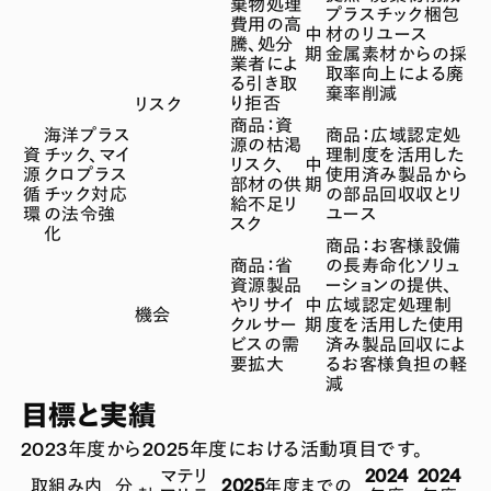
棄物処理
プラスチック梱包
費用の高
中
材のリユース
騰、処分
期
金属素材からの採
業者によ
取率向上による廃
る引き取
棄率削減
り拒否
リスク
商品：資
海洋プラス
商品：広域認定処
源の枯渇
資
チック、マイ
理制度を活用した
リスク、
中
源
クロプラス
使用済み製品から
部材の供
期
循
チック対応
の部品回収収とリ
給不足リ
環
の法令強
ユース
スク
化
商品：お客様設備
商品：省
の長寿命化ソリュ
資源製品
ーションの提供、
やリサイ
中
広域認定処理制
機会
クルサー
期
度を活用した使用
ビスの需
済み製品回収によ
要拡大
るお客様負担の軽
減
目標と実績
2023年度から2025年度における活動項目です。
マテリ
2024
2024
取組み内
分
2025年度までの