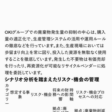
OKIグループでの廃棄物発生量の抑制の中心は、購入
量の適正化で、生産管理システムの活用や運用ルール
の徹底などを行っています。また、生産現場においては
歩留まり向上を常に図り、投入した資源を無駄なく使用
することを徹底しています。発生した不要物は有価売却
を行ったり、再資源化が可能なリサイクルベンダーに処
理を委託しています。
シナリオ分析を踏まえたリスク・機会の管理
カ
テ
将来の財
時
想定する事
リスク・機会プロ
ゴ
リスク・機会
務への影
間
象
セスへの対応
リ
響
軸
ー
拠点：廃
拠点：廃棄物削減