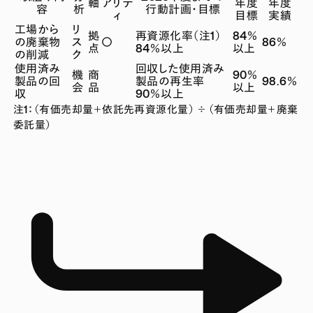
軸
アリテ
年度
年度
容
析
行動計画・目標
ィ
目標
実績
工場から
リ
拠
再資源化率
（注1）
84％
の廃棄物
ス
〇
86％
点
84％以上
以上
の削減
ク
使用済み
回収した使用済み
機
商
90％
製品の回
製品の再生率
98.6％
会
品
以上
収
90％以上
注1：（有価売却量＋依託先再資源化量） ÷ （有価売却量＋廃棄
委託量）