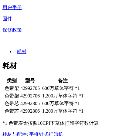
用户手册
固件
保修政策
|
耗材
|
耗材
类别
型号
备注
色带架
42992705
600万草体字符 *1
色带架
42992706
1,200万草体字符 *1
色带芯
42992805
600万草体字符 *1
色带芯
42992806
1,200万草体字符 *1
*1 色带寿命按照10CPI下草体打印字符数计算
耗材与配件: 平推针式打印机