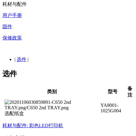
耗材与配件
用户手册
固件
保修政策
|
选件
|
选件
备
类别
型号
注
YA8001-
1025G004
选配纸盒
耗材与配件: 彩色LED打印机