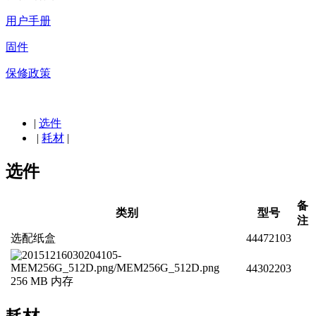
用户手册
固件
保修政策
|
选件
|
耗材
|
选件
备
类别
型号
注
选配纸盒
44472103
44302203
256 MB 内存