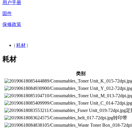
用户手册
固件
保修政策
|
耗材
|
耗材
类别
定
转印带