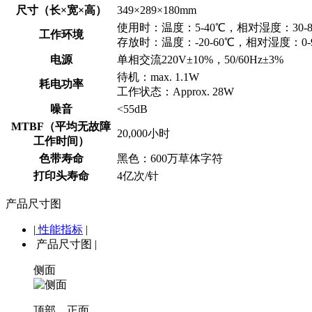
尺寸（长×宽×高）
349×289×180mm
使用时：温度：5-40℃，相对湿度：30-8
工作环境
存放时：温度：-20-60℃，相对湿度：0-
电源
单相交流220V±10%，50/60Hz±3%
待机：max. 1.1W
耗电功率
工作状态：Approx. 28W
噪音
<55dB
MTBF（平均无故障
20,000小时
工作时间）
色带寿命
黑色：600万草体字符
打印头寿命
4亿次/针
产品尺寸图
|
性能指标
|
产品尺寸图
|
侧面
顶部、正面