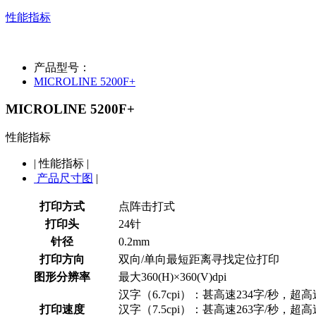
性能指标
产品型号：
MICROLINE 5200F+
MICROLINE 5200F+
性能指标
|
性能指标
|
产品尺寸图
|
打印方式
点阵击打式
打印头
24针
针径
0.2mm
打印方向
双向/单向最短距离寻找定位打印
图形分辨率
最大360(H)×360(V)dpi
汉字（6.7cpi）：甚高速234字/秒，超高
打印速度
汉字（7.5cpi）：甚高速263字/秒，超高