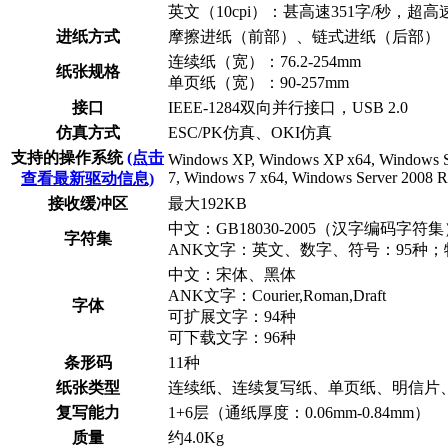
英文（10cpi）：甚高速351字/秒，超高速
进纸方式
摩擦进纸（前部）、链式进纸（后部）
连续纸（宽）：76.2-254mm
纸张规格
单页纸（宽）：90-257mm
接口
IEEE-1284双向并行接口，USB 2.0
仿真方式
ESC/PK仿真、OKI仿真
支持的操作系统
(点击
Windows XP, Windows XP x64, Windows Se
7, Windows 7 x64, Windows Server 2008 R
查看最新驱动信息)
接收缓冲区
最大192KB
中文：GB18030-2005（汉字编码字符集
字符集
ANK文字：英文、数字、符号：95种；
中文：宋体、黑体
ANK文字：Courier,Roman,Draft
字体
可扩展文字：94种
可下载文字：96种
条形码
11种
纸张类型
连续纸、连续复写纸、单页纸、明信片
复写能力
1+6层（通纸厚度：0.06mm-0.84mm）
质量
约4.0Kg