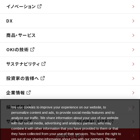
イノベーション
DX
商品・サービス
OKIの技術
サステナビリティ
投資家の皆様へ
企業情報
採用情報
We use cookies to improve your experience on our website, to
personalize content and ads, to provide social media features and to
analyze our traffic. We share information about your use of our website
サイトマップ
GLOBAL SITE
with our social media, advertising and analytics partners, who may
combine it with other information that you have provided to them or that
お問い合わせ
they have collected from your use of their services. You have the right to
opt out of our sharing information about you with our partners. Please