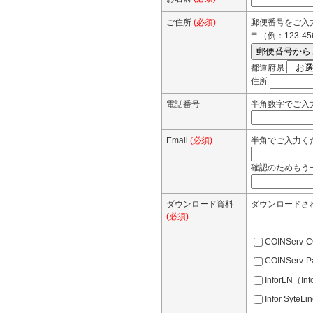
ご住所
(必須)
郵便番号をご入
〒（例：123-45
都道府県
住所
電話番号
半角数字でご入
Email
(必須)
半角でご入力くださ
確認のためもう
ダウンロード資料
ダウンロードさ
(必須)
COINSer
COINSer
InforLN（Inf
Infor SyteL