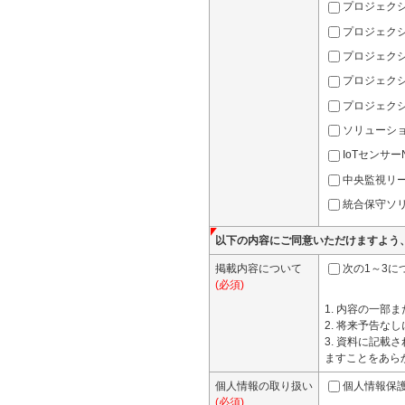
プロジェクシ
プロジェクシ
プロジェクシ
プロジェクシ
プロジェクシ
ソリューショ
IoTセンサーN
中央監視リーフ
統合保守ソリュ
以下の内容にご同意いただけますよう
掲載内容について
次の1～3に
(必須)
1. 内容の一
2. 将来予告
3. 資料に記
ますことをあら
個人情報の取り扱い
個人情報保
(必須)