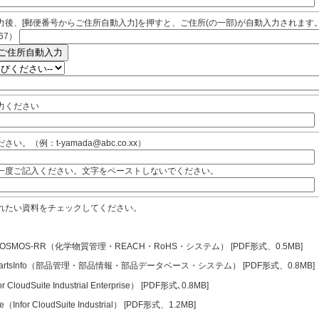
力後、[郵便番号からご住所自動入力]を押すと、ご住所(の一部)が自動入力されます
67）
力ください
い。（例：t-yamada@abc.co.xx）
一度ご記入ください。文字をペーストしないでください。
れたい資料をチェックしてください。
v-COSMOS-RR（化学物質管理・REACH・RoHS・システム） [PDF形式、0.5MB]
v-PartsInfo（部品管理・部品情報・部品データベース・システム） [PDF形式、0.8MB]
or CloudSuite Industrial Enterprise） [PDF形式､0.8MB]
ine（Infor CloudSuite Industrial） [PDF形式、1.2MB]