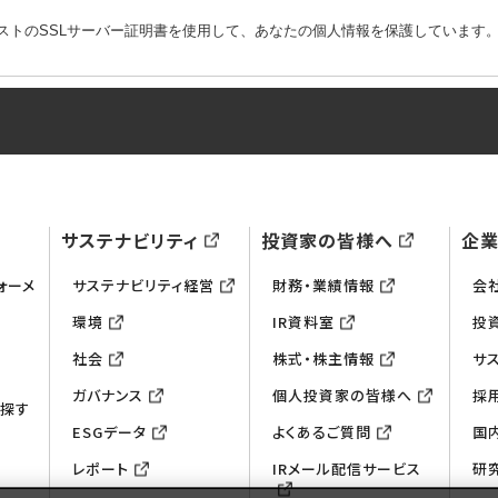
ストのSSLサーバー証明書を使用して、あなたの個人情報を保護しています
サステナビリティ
投資家の皆様へ
企
ォーメ
サステナビリティ経営
財務・業績情報
会
環境
IR資料室
投
社会
株式・株主情報
サ
ガバナンス
個人投資家の皆様へ
採
ら探す
ESGデータ
よくあるご質問
国
レポート
IRメール配信サービス
研