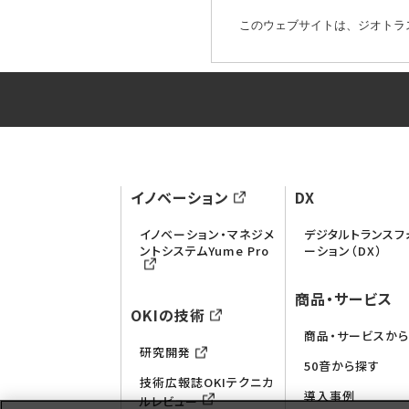
このウェブサイトは、ジオトラ
イノベーション
DX
イノベーション・マネジメ
デジタルトランスフ
ントシステムYume Pro
ーション（DX）
商品・サービス
OKIの技術
商品・サービスか
研究開発
50音から探す
技術広報誌OKIテクニカ
導入事例
ルレビュー