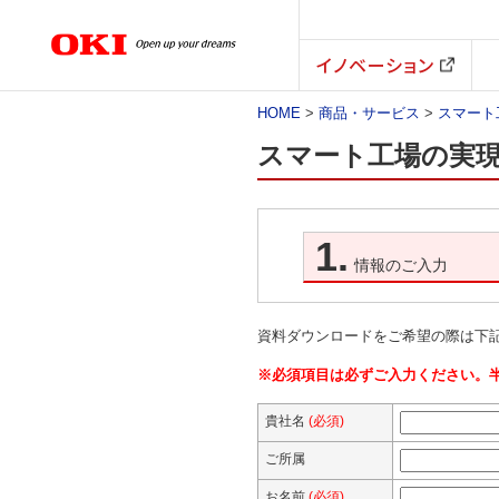
イノベーション
HOME
>
商品・サービス
>
スマート工
スマート工場の実現を
1.
情報のご入力
資料ダウンロードをご希望の際は下
※必須項目は必ずご入力ください。
貴社名
(必須)
ご所属
お名前
(必須)