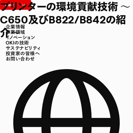
プリンターの環境貢献技術 ～
C650及びB822/B842の紹
企業情報
介～
事業領域
イノベーション
OKIの技術
サステナビリティ
投資家の皆様へ
お問い合わせ