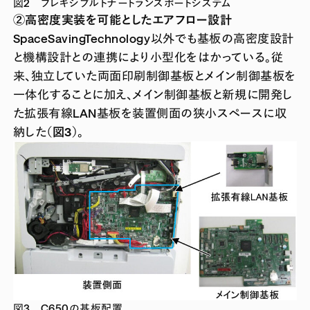
図2 フレキシブルトナートランスポートシステム
②高密度実装を可能としたエアフロー設計
SpaceSavingTechnology以外でも基板の高密度設計
と機構設計との連携により小型化をはかっている。従
来、独立していた両面印刷制御基板とメイン制御基板を
一体化することに加え、メイン制御基板と新規に開発し
た拡張有線LAN基板を装置側面の狭小スペースに収
納した
（図3）
。
図3 C650の基板配置