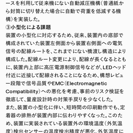
ースを利用して従来機にない自動減圧機構（普通紙か
ら封筒に切り替えた場合に自動で荷重を低減する機
構）を実装した。
③小型化による課題
装置の小型化に対応するため、従来、装置内の底部で
構成されていた装置左側面から装置右側面への電気
信号の配線ルートを、これまでにない橋渡し構造により
構成した。配線ルート変更により、配線が長くなるととも
に、装置内上部に高圧電源制御信号などが、LEDヘッド
付近に近接して配線されることになるため、構想レビュ
ー段階で信号品質やEMC（Electromagnetic
Compatibility）への悪化を考慮、事前のリスク検証を
徹底して、量産設計時の対策手戻りを少なくした。
また、装置の小型化に伴い、短時間の印刷動作でも、定
着器の排熱が装置内部に伝わりやすくなった。このた
め、装置に実装されている装置外の環境温度（外気温
度）検出センサーの温度検出精度が悪化、外気温度に