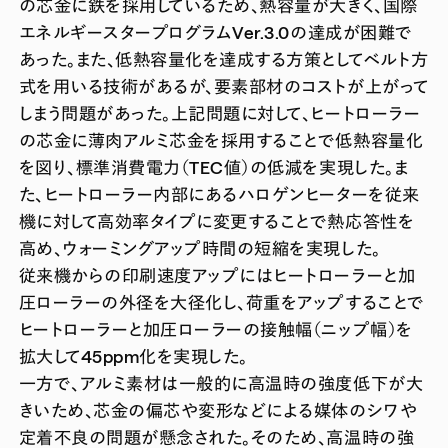
の芯金に鉄を採用しているため、熱容量が大きく、国際
エネルギースタープログラムVer.3.0の達成が困難で
あった。また、低熱容量化を達成する方策としてベルト方
式を用いる技術があるが、要素部材のコストが上がって
しまう問題があった。上記問題に対して、ヒートローラー
の芯金に薄肉アルミ芯金を採用することで低熱容量化
を図り、標準消費電力（TEC値）の低減を実現した。ま
た、ヒートローラー内部にあるハロゲンヒーターを従来
機に対して高効率タイプに変更することで熱応答性を
高め、ウォーミングアップ時間の短縮を実現した。
従来機からの印刷速度アップにはヒートローラーと加
圧ローラーの外径を大径化し、荷重をアップすることで
ヒートローラーと加圧ローラーの接触幅（ニップ幅）を
拡大して45ppm化を実現した。
一方で、アルミ素材は一般的に高温時の強度低下が大
きいため、芯金の偏芯や変形などによる媒体のシワや
定着不良の問題が懸念された。そのため、高温時の強