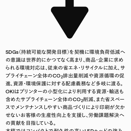
SDGs（持続可能な開発目標）を契機に環境負荷低減へ
の意識は世界的にかつてなく高まり、商品・企業に求め
られる環境対応は、従来の省エネ・リサイクルに加え、サ
プライチェーン全体のCO
排出量削減や資源循環の促
2
進、資源・環境保護に対する配慮義務など多岐に渡る。
OKIはプリンターの小型化により利用する資源・輸送も
含めたサプライチェーン全体のCO
削減、また省スペー
2
スでメンテナンスしやすい商品づくりにより印刷が欠か
せないお客様の生産性向上を支援し、労働課題解決へ
の貢献を目指している。
本稿ではコンパクトで耐久性の高いLEDヘッドの強み