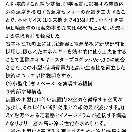
らを接続する配線や基板、印字品質に影響する装置内
外の温度を検知する温度センサーの配置を工夫するこ
とで、本体サイズは従来機比で43%削減し小型化を実
現し輸送時の積載効率を従来比48%向上させ、物流に
よる環境負荷を軽減した。
省エネ性能向上には、定着器と電源基板に新規部材を
採用し、限られたエネルギーを効率的に使う工夫をする
ことで国際エネルギースタープログラムVer.3.0に適合
させた。この小型・低消費電力と高い生産性を両立した
技術について以降説明をする。
（1）小型化（省スペース）を実現する機構
①内部冷却構造
装置の小型化に伴い装置内の空気を循環する空間が
減少し、それに伴い断熱効果と冷却効果が減少する。加
えて熱源である定着器とイメージドラムが近接する構造
となりより一層の高い冷却性能が求められる。
上述の小型化と高速化を両立するために冷却機構を従