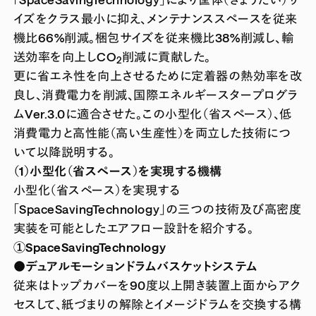
イズをクラス最小に抑え、メンテナンススペースを従来
機比66%削減。梱包サイズを従来機比38%削減し、輸
送効率を向上しCO
削減に貢献した。
2
更に省エネ性を向上させるために定着器の熱効率を改
良し、消費電力を削減、国際エネルギースタープログラ
ムVer.3.0に適合させた。この小型化（省スペース）、低
消費電力と高性能（高い生産性）を両立した技術につ
いて以降説明する。
（1）小型化（省スペース）を実現する機構
小型化（省スペース）を実現する
「SpaceSavingTechnology」の三つの技術及び高密度
実装を可能としたエアフロー設計を紹介する。
①SpaceSavingTechnology
●デュアルモーションドラムバスケットシステム
従来はトップカバーを90度以上開き装置上面からアク
セスして、紙づまりの解除とイメージドラムを交換する構