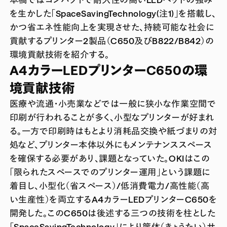
を生かした「SpaceSavingTechnology(注1)」を搭載し、
かつ省エネ性能向上を実現させた、持続可能な社会に
貢献するプリンター2製品（C650及びB822/B842）の
環境貢献技術を紹介する。
A4カラーLEDプリンターC650の環
境貢献技術
医療や流通・小売業などでは一般に狭小な作業空間で
印刷が行われることが多く、小型なプリンターが好まれ
る。一方で印刷時はもとより消耗品交換や紙づまりの対
処など、プリンター本体以外にもメンテナンススペース
を確保する必要があり、課題となっていた。OKIはこの
「限られたスペースでのプリンター運用」という課題に
着目し、小型化（省スペース）/低消費電力/高性能（高
い生産性）を両立するA4カラーLEDプリンターC650を
開発した。このC650は後述する三つの技術を柱とした
「SpaceSavingTechnology」により筐体（きょうたい）サ