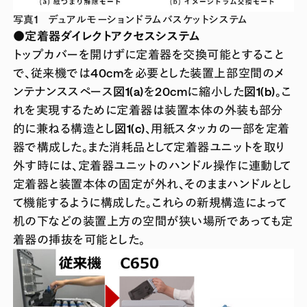
写真1 デュアルモーションドラムバスケットシステム
●定着器ダイレクトアクセスシステム
トップカバーを開けずに定着器を交換可能とすること
で、従来機では40cmを必要とした装置上部空間のメ
ンテナンススペース
図1(a)
を20cmに縮小した
図1(b)
。こ
れを実現するために定着器は装置本体の外装も部分
的に兼ねる構造とし
図1(c)
、用紙スタッカの一部を定着
器で構成した。また消耗品として定着器ユニットを取り
外す時には、定着器ユニットのハンドル操作に連動して
定着器と装置本体の固定が外れ、そのままハンドルとし
て機能するように構成した。これらの新規構造によって
机の下などの装置上方の空間が狭い場所であっても定
着器の挿抜を可能とした。