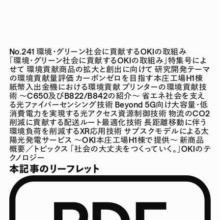
No.241 環境・グリーン社会に貢献するOKIの取組み
「環境・グリーン社会に貢献するOKIの取組み」特集号によ
せて
環境貢献商品の拡大と創出に向けて
研究開発テーマ
の環境貢献量評価
カーボンゼロを目指す本庄工場H1棟
紙幣入出金機における環境貢献
プリンターの環境貢献技
術 ～C650及びB822/B842の紹介～
省エネ社会を支え
る光ファイバーセンシング技術
Beyond 5G向け大容量・低
消費電力を実現する光アクセス資源制御技術
物流のCO2
削減に貢献する配送ルート最適化技術
長距離移動に伴う
環境負荷を削減するXR応用技術
サブスクモデルによる太
陽光発電サービス ～OKI本庄工場H1棟で提供～
新商品
概要／トピックス
「社会の大丈夫をつくっていく。」OKIのテ
クノロジー
本記事のリーフレット