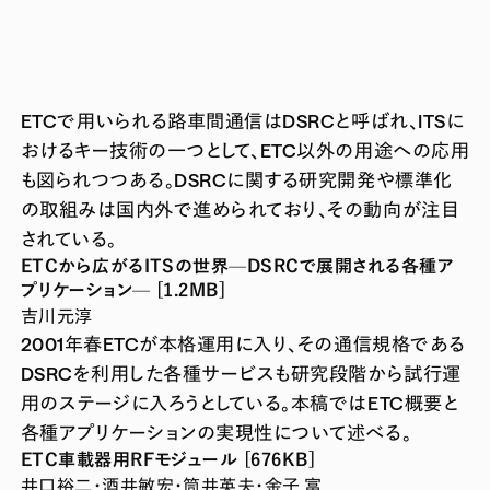
ETCで用いられる路車間通信はDSRCと呼ばれ、ITSに
おけるキー技術の一つとして、ETC以外の用途への応用
も図られつつある。DSRCに関する研究開発や標準化
の取組みは国内外で進められており、その動向が注目
されている。
ETCから広がるITSの世界—DSRCで展開される各種ア
プリケーション— [1.2MB]
吉川元淳
2001年春ETCが本格運用に入り、その通信規格である
DSRCを利用した各種サービスも研究段階から試行運
用のステージに入ろうとしている。本稿ではETC概要と
各種アプリケーションの実現性について述べる。
ETC車載器用RFモジュール [676KB]
井口裕二・酒井敏宏・筒井英夫・金子 富