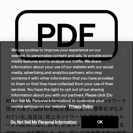
We use cookies to improve your experience on our
website, to personalize content and ads, to provide social
media features and to analyze our traffic. We share
information about your use of our website with our social
media, advertising and analytics partners, who may
combine it with other information that you have provided
to them or that they have collected from your use of their
services. You have the right to opt out of our sharing
information about you with our partners. Please click [Do
ATNは、将来の航空航法システムを支えるネットワーク
Not Sell My Personal Information] to customize your
cookie settings on our website.
Privacy Policy
技術であり、国際民間航空機関によって標準化がなさ
れている。当社は、地上ネットワークを構築する地上ル
Do Not Sell My Personal Information
OK
ータの開発に加え、昨年、空地ネットワークを構築する
空地ルータを開発した。また、国土交通省電子航法研究