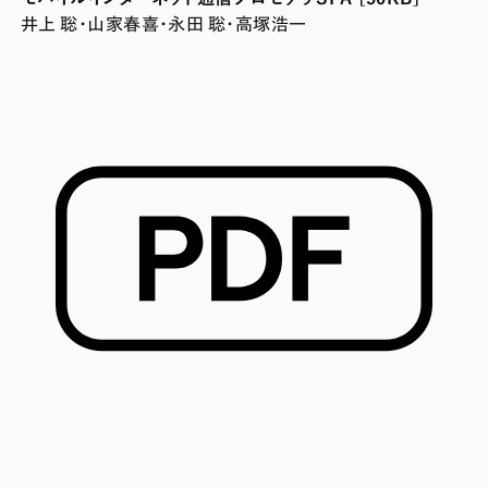
井上 聡・山家春喜・永田 聡・高塚浩一