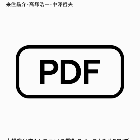
来住晶介・高塚浩一・中澤哲夫