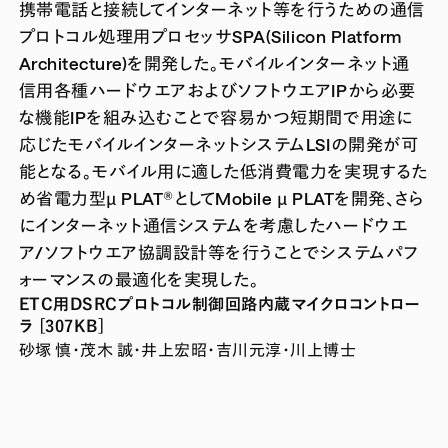
携帯電話と接続してインターネット等を行うための通信
プロトコル処理用プロセッサSPA(Silicon Platform
Architecture)を開発した。モバイルインターネット通
信用各種ハードウエアおよびソフトウエアIPから必要
な機能IPを組み込むことで容易かつ短期間で用途に
応じたモバイルインターネットシステムLSIの開発が可
能となる。モバイル用に適した低消費電力を実現するた
め省電力型µ PLAT®としてMobile µ PLATを開発、さら
にインターネット通信システムを考慮したハードウエ
ア/ソフトウエア協調設計等を行うことでシステムパフ
ォーマンスの最適化を実現した。
ETC用DSRCプロトコル制御回路内蔵マイクロコントロー
ラ [307KB]
砂塚 慎・茂木 誠・井上宏昭・吉川元淳・川上博士