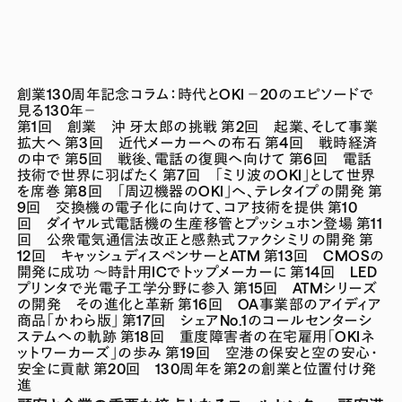
創業130周年記念コラム：時代とOKI －20のエピソードで
見る130年－
第1回 創業 沖 牙太郎の挑戦
第2回 起業、そして事業
拡大へ
第3回 近代メーカーへの布石
第4回 戦時経済
の中で
第5回 戦後、電話の復興へ向けて
第6回 電話
技術で世界に羽ばたく
第7回 「ミリ波のOKI」として世界
を席巻
第8回 「周辺機器のOKI」へ、テレタイプの開発
第
9回 交換機の電子化に向けて、コア技術を提供
第10
回 ダイヤル式電話機の生産移管とプッシュホン登場
第11
回 公衆電気通信法改正と感熱式ファクシミリの開発
第
12回 キャッシュディスペンサーとATM
第13回 CMOSの
開発に成功 ～時計用ICでトップメーカーに
第14回 LED
プリンタで光電子工学分野に参入
第15回 ATMシリーズ
の開発 その進化と革新
第16回 OA事業部のアイディア
商品「かわら版」
第17回 シェアNo.1のコールセンターシ
ステムへの軌跡
第18回 重度障害者の在宅雇用「OKIネ
ットワーカーズ」の歩み
第19回 空港の保安と空の安心・
安全に貢献
第20回 130周年を第2の創業と位置付け発
進