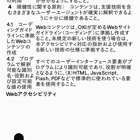
の利用
が分かるようにすること。
4 頑健性に関する原則： コンテンツは、支援技術を含
むさまざまなユーザーエージェントが確実に解釈できるよ
うに十分に頑健であること。
4.1 コーデ
Webコンテンツは、OKIが定めるWebサイト
ィングガイド
ガイドライン（コーディング）に準拠し作成す
ラインに準拠
ること。未規定の新しい技術を使う場合は、
したWebコ
本アクセシビリティ対応の指針および使用す
ンテンツの
る新しい技術の仕様に準拠すること。
作成
4.2 プログ
すべてのユーザーインターフェース要素がプ
ラムで解釈
ログラムにより識別可能であり、役割が明確
可能な識別
となるように、（X）HTML、JavaScript、
名・役割およ
Flash、PDFなどで標準的に使われている要
び設定可能
素を使用すること。
な値の使用
Webアクセシビリティ