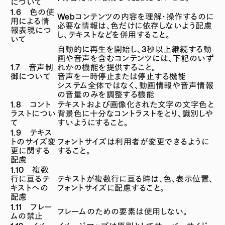
について
1.6 色の使
Webコンテンツの内容を理解・操作するのに
用による情
必要な情報は、色だけに依存しないよう配慮
報表現につ
し、テキストなどを併用すること。
いて
自動的に再生を開始し、3秒以上継続する動
画や音声を含むコンテンツには、下記のいず
1.7 音声制
れかの機能を提供すること。
御について
音声を一時停止または停止する機能
システム全体ではなく、動画情報や音声情報
の音量のみを調整する機能
1.8 コント
テキストおよび画像化された文字の文字色と
ラストについ
背景色に十分なコントラストをとり、識別しや
て
すいようにすること。
1.9 テキス
トのサイズ変
フォントサイズは利用者が変更できるように
更に関する
すること。
配慮
1.10 複数
行に亘るテ
テキストが複数行に亘る時は、色、表示位置、
キストへの
フォントサイズに配慮すること。
配慮
1.11 フレー
フレームのための要素は使用しない。
ムの禁止