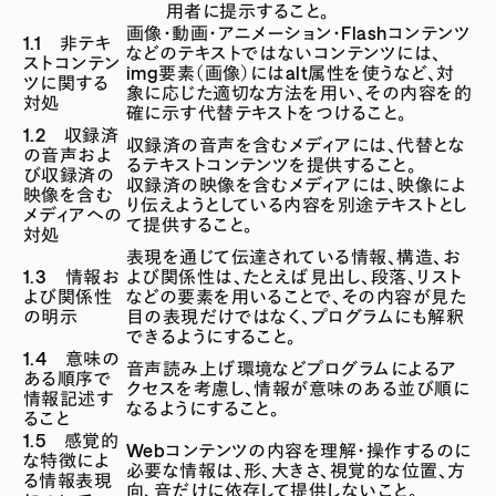
用者に提示すること。
画像・動画・アニメーション・Flashコンテンツ
1.1 非テキ
などのテキストではないコンテンツには、
ストコンテン
img要素（画像）にはalt属性を使うなど、対
ツに関する
象に応じた適切な方法を用い、その内容を的
対処
確に示す代替テキストをつけること。
1.2 収録済
収録済の音声を含むメディアには、代替とな
の音声およ
るテキストコンテンツを提供すること。
び収録済の
収録済の映像を含むメディアには、映像によ
映像を含む
り伝えようとしている内容を別途テキストとし
メディアへの
て提供すること。
対処
表現を通じて伝達されている情報、構造、お
1.3 情報お
よび関係性は、たとえば見出し、段落、リスト
よび関係性
などの要素を用いることで、その内容が見た
の明示
目の表現だけではなく、プログラムにも解釈
できるようにすること。
1.4 意味の
音声読み上げ環境などプログラムによるア
ある順序で
クセスを考慮し、情報が意味のある並び順に
情報記述す
なるようにすること。
ること
1.5 感覚的
Webコンテンツの内容を理解・操作するのに
な特徴によ
必要な情報は、形、大きさ、視覚的な位置、方
る情報表現
向、音だけに依存して提供しないこと。