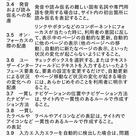
3.4 発音
発音や読み仮名の難しい固有名詞や専門用
および読み
語を使用する場合は、サイト内の初出箇所に
仮名への配
読み仮名を表記すること。
慮
リンクやボタンなどのコンポーネントにフォ
ーカスが当たった時に、利用者の意図に反し
3.5 オン・
て、表示中のページの自動的な更新、自動的
フォーカスの
に他のページの表示（他のページへの移
際の配慮
動）、自動的に新たなページの表示、といった
状況の変化が起こらないようにすること。
3.6 ユー
チェックボックスを選択する、またはテキスト
ザーインター
フィールドにテキストを入力するといったよう
フェース要素
な、要素の設定を変更するだけで、自動更新
による状況
やページ移動など状況の変化が起きる場合
の変化への
には、あらかじめそのことを利用者に明示す
配慮
ること。
3.7 一貫し
ナビゲーションの位置やナビゲーション方法
たナビゲー
は、サイト内で一貫性のあるルールで作成す
ション方法
ること。
3.8 一貫し
たラベルや
ラベルやアイコンなどの表記は、サイト内で
アイコンなど
一貫性のあるルールで作成すること。
の表記
3.9 入力エ
入力エラーを自動的に検出した場合は、問題