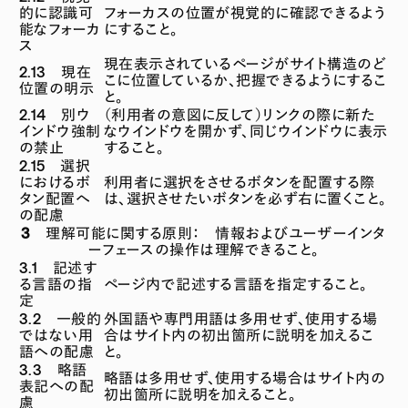
的に認識可
フォーカスの位置が視覚的に確認できるよう
能なフォーカ
にすること。
ス
現在表示されているページがサイト構造のど
2.13 現在
こに位置しているか、把握できるようにするこ
位置の明示
と。
2.14 別ウ
（利用者の意図に反して）リンクの際に新た
インドウ強制
なウインドウを開かず、同じウインドウに表示
の禁止
すること。
2.15 選択
におけるボ
利用者に選択をさせるボタンを配置する際
タン配置へ
は、選択させたいボタンを必ず右に置くこと。
の配慮
3 理解可能に関する原則： 情報およびユーザーインタ
ーフェースの操作は理解できること。
3.1 記述す
る言語の指
ページ内で記述する言語を指定すること。
定
3.2 一般的
外国語や専門用語は多用せず、使用する場
ではない用
合はサイト内の初出箇所に説明を加えるこ
語への配慮
と。
3.3 略語
略語は多用せず、使用する場合はサイト内の
表記への配
初出箇所に説明を加えること。
慮