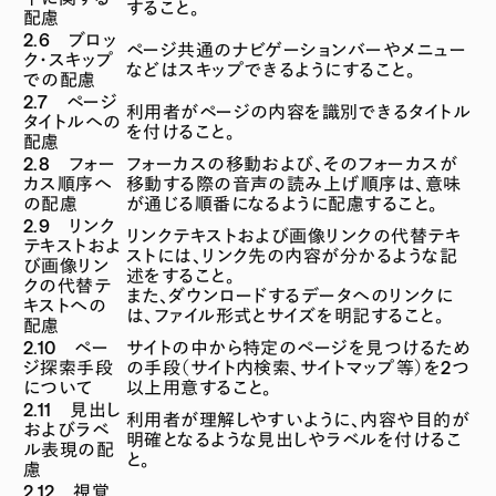
すること。
配慮
2.6 ブロッ
ページ共通のナビゲーションバーやメニュー
ク・スキップ
などはスキップできるようにすること。
での配慮
2.7 ページ
利用者がページの内容を識別できるタイトル
タイトルへの
を付けること。
配慮
2.8 フォー
フォーカスの移動および、そのフォーカスが
カス順序へ
移動する際の音声の読み上げ順序は、意味
の配慮
が通じる順番になるように配慮すること。
2.9 リンク
リンクテキストおよび画像リンクの代替テキ
テキストおよ
ストには、リンク先の内容が分かるような記
び画像リン
述をすること。
クの代替テ
また、ダウンロードするデータへのリンクに
キストへの
は、ファイル形式とサイズを明記すること。
配慮
2.10 ペー
サイトの中から特定のページを見つけるため
ジ探索手段
の手段（サイト内検索、サイトマップ等）を2つ
について
以上用意すること。
2.11 見出し
利用者が理解しやすいように、内容や目的が
およびラベ
明確となるような見出しやラベルを付けるこ
ル表現の配
と。
慮
2.12 視覚