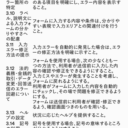
ラー箇所の
のある項目を明確にし、エラー内容を表示す
特定
ること。
3.10 ラベ
ル、説明文に
フォームに入力する内容や条件は、分かりや
よる入力フォ
すい表現で入力エリアとの関連付けを行う
ームの分か
こと。
りやすさへ
の配慮
3.11 入力
入力エラーを自動的に発見した場合は、エラ
エラー修正
ーの修正方法を明確に示すこと。
方法の提示
フォームを使用する場合、次の少なくとも一
つの方法で、利用者が送信前に入力した内
3.12 法的
容の確認や修正をできるようにすること。
義務・金銭的
入力ミスやエラーが発生することを考慮し、
取引・データ
フォームに戻れるようにする。
変更・回答送
利用者がフォームに入力した内容を自動的
信のエラー
にチェックし、その場で問題を修正できるよう
回避につい
にする。
て
フォームは送信前に利用者が確認・修正でき
るよう、確認画面つきのものを用いる。
3.13 ヘル
状況に応じたヘルプを提供すること。
プの設定
3.14 記号
記号を使用する場合、記号の意味するところ