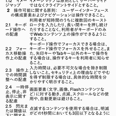
1.12 イメー
イメージマップは原則としてサーバーサイド
ジマップ
ではなくクライアントサイドとすること。
2 操作可能に関する原則： ユーザーインターフェース
の構成要素およびナビゲーションは操作できること。
利用者が短時間のうちに複数回のキースト
2.1 キーボ
ロークを入力したり、長い間キーを押し続け
ード操作へ
たりすることなく、利用者がキーボードのみ
の配慮
でWebコンテンツ上の操作ができるように
すること。
キーボード操作でフォーカスできる場合は、
2.2 フォー
キーボード操作でフォーカスを外せること。ま
カス移動操
た、矢印キーやTabキー以外のキーで操作を
作上の配慮
する場合は、操作するキーを利用者に知らせ
ること。
入力時間は、必要不可欠な場合を除き制限
2.3 操作上
しないこと。セキュリティ上の理由などでやむ
での時間調
を得ず制限する場合は、具体的な時間を分
整への配慮
かりやすく明示すること。
2.4 一時停
画面要素（文字、画像、Flashコンテンツな
止、停止、非
ど）に対する動き、点滅、スクロールなどの使
表示に関す
用や、自動更新は避けること。
る配慮
2.5 閃光ま
点滅するコンテンツを使用する場合は、明滅
たは閾値以
がどの1秒間においても3回以下となるように
下に関する