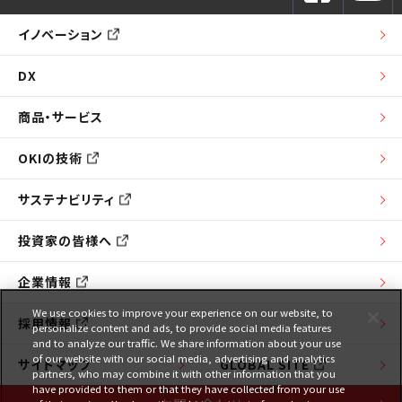
イノベーション
DX
商品・サービス
OKIの技術
サステナビリティ
投資家の皆様へ
企業情報
We use cookies to improve your experience on our website, to
採用情報
personalize content and ads, to provide social media features
and to analyze our traffic. We share information about your use
of our website with our social media, advertising and analytics
サイトマップ
GLOBAL SITE
partners, who may combine it with other information that you
have provided to them or that they have collected from your use