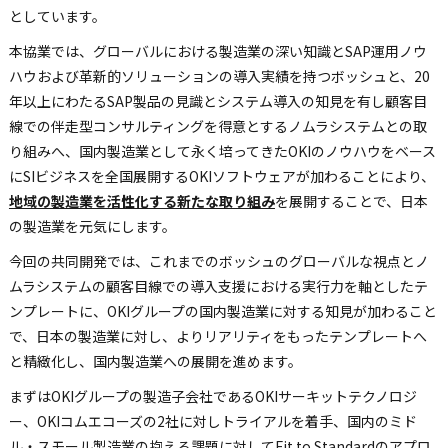
としています。
本協業では、グローバルにおける製造業の深い知識とSAP運用ノウ
ハウおよび革新的ソリューションの導入実績を持つボッシュと、20
年以上にわたるSAP製品の見識とシステム導入の知見を有し顧客目
線での伴走型コンサルティングを得意とするノムラシステムとの取
り組みへ、国内製造業として永く培ってきたOKIのノウハウをベース
にSIビジネスを全国展開するOKIソフトウェアが加わることにより、
地域の製造業を活性化する新たな取り組み
を展開することで、日本
の製造業を元気にします。
今回の共同開発では、これまでのボッシュのグローバルな視点とノ
ムラシステムの顧客目線での導入支援における実行力を軸としたテ
ンプレートに、OKIグループの国内製造業に対する知見が加わること
で、日本の製造業に対し、よりリアリティをもったテンプレートへ
と精緻化し、国内製造業への展開を進めます。
まずはOKIグループの製造子会社であるOKIサーキットテクノロジ
ー、OKIコムエコーズの2社に対しトライアルを着手、国内のミド
ル・スモール製造業の抱える課題に対してFit to Standardのアプロ