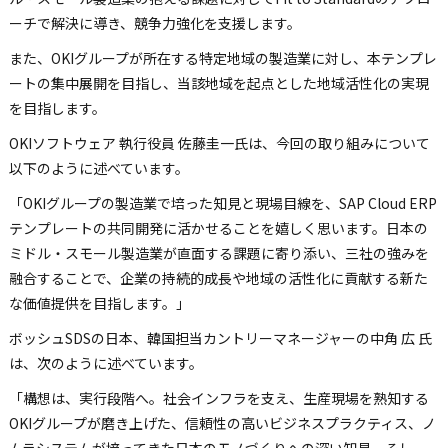
ーチで解決に導き、競争力強化を支援します。
また、OKIグループが所在する特定地域の製造業に対し、本テンプレ
ートの集中展開を目指し、当該地域を起点とした地域活性化の実現
を目指します。
OKIソフトウェア 執行役員 佐藤圭一氏は、今回の取り組みについて
以下のように述べています。
「OKIグループの製造業で培った知見と現場目線を、SAP Cloud ERP
テンプレートの共同開発に活かせることを嬉しく思います。日本の
ミドル・スモール製造業が直面する課題に寄り添い、三社の強みを
融合することで、企業の持続的成長や地域の活性化に貢献する新た
な価値提供を目指します。」
ボッシュSDSの日本、韓国担当カントリーマネージャーの中角 広 氏
は、次のように述べています。
「構想は、実行段階へ。社会インフラを支え、生産現場を熟知する
OKIグループが磨き上げた、信頼性の高いビジネスプラクティス、ノ
ムラシステムが培ってきた日本のモノづくりへの深い知見、そし