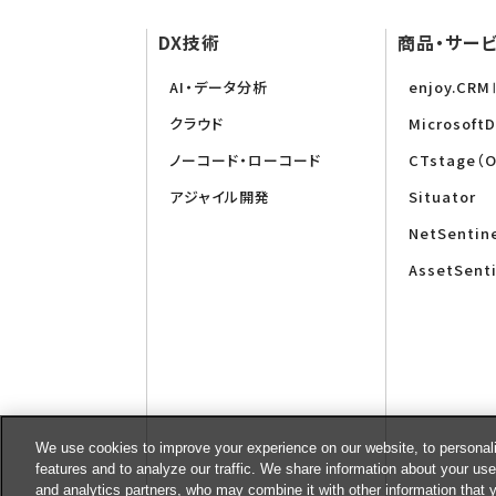
DX技術
商品・サー
AI・データ分析
enjoy.CR
クラウド
Microsoft
ノーコード・ローコード
CTstage（
アジャイル開発
Situator
NetSentin
AssetSent
We use cookies to improve your experience on our website, to personali
features and to analyze our traffic. We share information about your use
and analytics partners, who may combine it with other information that 