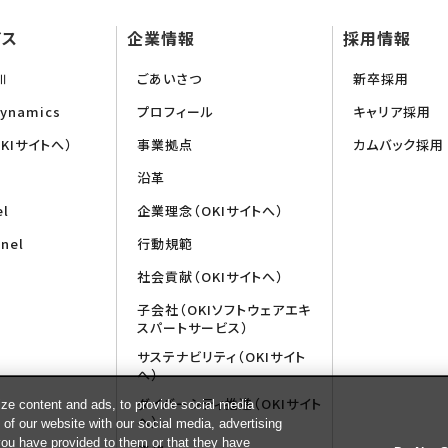
ビス
企業情報
採用情報
MⅢ
ごあいさつ
新卒採用
Dynamics
プロフィール
キャリア採用
OKIサイトへ）
事業拠点
カムバック採用
沿革
el
企業理念（OKIサイトへ）
inel
行動規範
社会貢献（OKIサイトへ）
子会社（OKIソフトウェアエキ
スパートサービス）
サステナビリティ（OKIサイト
へ）
ダイバーシティ推進（OKIサイト
ze content and ads, to provide social media
へ）
 of our website with our social media, advertising
you have provided to them or that they have