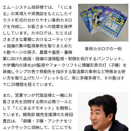
エム・システム技研様では、「くにま
る」の実導入や実商談をもとにしたイ
ラスト形式の分かりやすい事例カタロ
グを作成し、お客さまへの提案を後押
ししています。カタログは、たとえば
さまざまな業種におけるユーティリテ
ィ設備の集中監視事例を取りまとめた
事例カタログの一例
十数ページの冊子、農業や畜産・養殖
業に向けた施設・設備の遠隔監視・制御を紹介するパンフレット、
大学構内の排水pH監視やフォークリフトに積層形表示灯（子機）を
装備しランプの色で移動先を指示する製造業の事例など特徴ある使
い方を取り上げたリーフレットなど、実に多種多様で、その数はす
でに20種類を超えています。
また、営業マンが代理店様と一緒にお
客さま先を訪問する際の必携ツールと
して「くにまるデモキット」を開発し
ています。開発部 販売支援課の久保田
豊氏は、「親機・子機・アンテナをリ
ュックサックに収納して、どこにでも