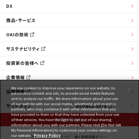
DX
商品・サービス
OKIの技術
サステナビリティ
投資家の皆様へ
企業情報
We use cookies to improve your experience on our website, to
採用情報
personalize content and ads, to provide social media features
and to analyze our traffic. We share information about your use
of our website with our social media, advertising and analytics
サイトマップ
GLOBAL SITE
partners, who may combine it with other information that you
have provided to them or that they have collected from your use
お問い合わせ
of their services. You have the right to opt out of our sharing
information about you with our partners. Please click [Do Not Sell
My Personal Information] to customize your cookie settings on
our website.
Privacy Policy
サイトのご利用にあたって
個人情報保護ポリシー