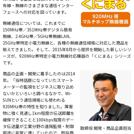
有線・無線のさまざまな通信インター
フェースへの対応を図っています。
無線通信については、これまでに
150MHz帯／351MHz帯デジタル簡易
無線、2.4GHz帯／5GHz帯無線LAN、
25GHz帯特定小電力無線と、各種の無線通信規格に対応した商品を
揃えてきました。そして、2015年8月から提供を開始した新しいシリ
ーズが、920MHz帯特定小電力無線対応機器の「くにまる」シリーズ
です。
商品の企画・開発に着手したのは2014
年。「当時話題になっていたスマート
メーターの監視をビジネスに取り込め
ないかといろいろ調べるなかで、Wi-
SUNという通信規格にも使われる
920MHz帯の特性を知りました。障害
物に強く見通し1km程度の伝送距離を
確保できることと100kbps程度のデー
タ伝送量が工業分野の遠隔監視・制御
取締役 開発・商品企画担当
用途に非常に適していたので、既存商