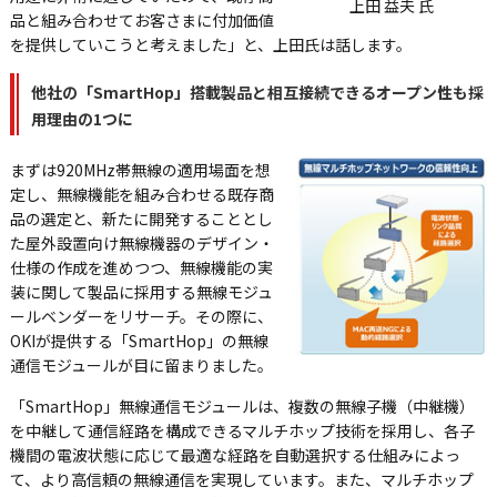
上田 益夫 氏
品と組み合わせてお客さまに付加価値
を提供していこうと考えました」と、上田氏は話します。
他社の「SmartHop」搭載製品と相互接続できるオープン性も採
用理由の1つに
まずは920MHz帯無線の適用場面を想
定し、無線機能を組み合わせる既存商
品の選定と、新たに開発することとし
た屋外設置向け無線機器のデザイン・
仕様の作成を進めつつ、無線機能の実
装に関して製品に採用する無線モジュ
ールベンダーをリサーチ。その際に、
OKIが提供する「SmartHop」の無線
通信モジュールが目に留まりました。
「SmartHop」無線通信モジュールは、複数の無線子機（中継機）
を中継して通信経路を構成できるマルチホップ技術を採用し、各子
機間の電波状態に応じて最適な経路を自動選択する仕組みによっ
て、より高信頼の無線通信を実現しています。また、マルチホップ