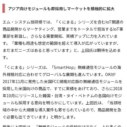
アジア向けモジュールも即採用しマーケットを積極的に拡大
エム・システム技研様では、「くにまる」シリーズを含むIoT関連の
商品開発からマーケティング、営業までをトータルで担当するIoT事
業部を新設し、さらなる需要開拓、実績アップに力を入れていま
す。「業種も用途も想定の範囲を超えて導入が広がっていますが、
まだまだニーズはあると思っています」と、上田氏は期待を込めま
す。
「くにまる」シリーズは、「SmartHop」無線通信モジュールの海
外規格対応に合わせてグローバルな展開も進んでいます。OKIが
2017年11月に発売した米国FCC規格対応版の無線通信モジュールを
採用した米国向けの商品で、すでに実績をあげており、さらに2018
年10月にリリースした韓国・台湾・タイ・ベトナムの各国向けモジ
ュールも採用する意向を明らかにしています。上田氏は、「当該地
域の中から大規模な導入案件も寄せられているので、商品開発を急
ぐ必要も出てきています」と明かします。
最後に上田氏は、「無線モジュールの供給だけでなく、より多くの