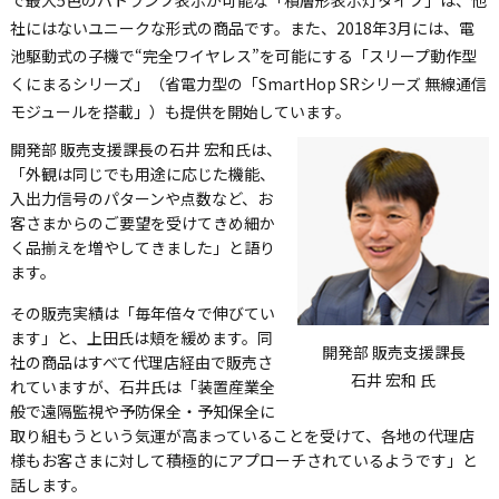
で最大5色のパトランプ表示が可能な「積層形表示灯タイプ」は、他
社にはないユニークな形式の商品です。また、2018年3月には、電
池駆動式の子機で“完全ワイヤレス”を可能にする「スリープ動作型
くにまるシリーズ」（省電力型の「SmartHop SRシリーズ 無線通信
モジュールを搭載」）も提供を開始しています。
開発部 販売支援課長の石井 宏和氏は、
「外観は同じでも用途に応じた機能、
入出力信号のパターンや点数など、お
客さまからのご要望を受けてきめ細か
く品揃えを増やしてきました」と語り
ます。
その販売実績は「毎年倍々で伸びてい
ます」と、上田氏は頬を緩めます。同
開発部 販売支援課長
社の商品はすべて代理店経由で販売さ
石井 宏和 氏
れていますが、石井氏は「装置産業全
般で遠隔監視や予防保全・予知保全に
取り組もうという気運が高まっていることを受けて、各地の代理店
様もお客さまに対して積極的にアプローチされているようです」と
話します。