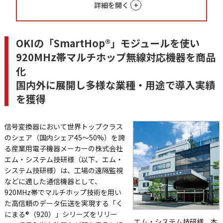
詳細を開く
OKIの「SmartHop®」モジュールを使い
920MHz帯マルチホップ無線対応機器を商品
化
国内外に展開し多様な業種・用途で導入実績
を獲得
信号変換器において世界トップクラス
のシェア（国内シェア45～50%）を誇
る産業用電子機器メーカーの株式会社
エム・システム技研様（以下、エム・
システム技研様）は、工場の遠隔監視
などに適した通信機器として、
920MHz帯でマルチホップ技術を用い
た高信頼のデータ伝送を実現する「く
にまる®（920）」シリーズをリリー
エム・システム技研様 本