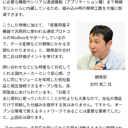
に必要な機能やシリアル透過機能（アプリケーション層）まで無線
モジュールに内蔵しているため、組み込み時の開発工数を大幅に削
減できます。
こうした特徴に加えて、「産業用電子
機器で汎用的に使われる通信プロトコ
ルのModbusをサポートしているの
で、データ変換などの開発にかかる手
間もかかりません」と、開発部の北村
克二氏は評価ポイントを挙げます。
問い合わせなどにも時差なく対応して
くれる国内メーカーという安心感、さ
開発部
らに同じモジュールを採用した他社製
北村 克二 氏
品と相互接続できるオープン性も、採
用理由にあげられています。「お客さ
まに便利に使っていただくことが何よりも大事なので、当社の商品
だけで完結した仕組みを提供する気はありません。ですから、オー
プンな環境で使えるネットワークであることは重要な要素でした」
と、上田氏は語ります。
「SmartHop」の存在を知ってから採用を決断するまでに時間はか