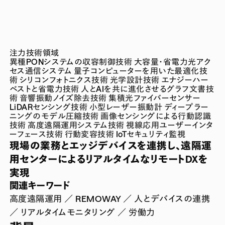
注力技術領域
異種PONシステムの収容制御技術
大容量・省電力光アク
セス通信システム
量子コンピューターを用いた最適化技
術
シリコンフォトニクス技術
光学設計技術
エナジーハー
ベストと省電力技術
人とAIを共に進化させるグラフ文書技
術
音響振動ノイズ除去技術
集積光ファイバーセンサー
LiDARセンシング技術
小型レーザー振動計
ディープラー
ニングのモデル圧縮技術
画像センシングによる行動認識
技術
高度遠隔運用システム技術
視線応用ユーザーインタ
ーフェース技術
行動変容技術
IoTセキュリティ監視
現場の業務とエッジデバイスを連携し、遠隔運
用センターによるリアルタイムなリモートDXを
実現
関連キーワード
高度遠隔運用 ／ REMOWAY ／ 人とデバイスの連携
／ リアルタイムモニタリング ／ 労働力