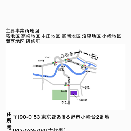
主要事業所地図
蕨地区
高崎地区
本庄地区
富岡地区
沼津地区
小峰地区
関西地区
研修所
住
〒190-0153 東京都あきる野市小峰台2番地
所
電
042-533-7181（大代表）