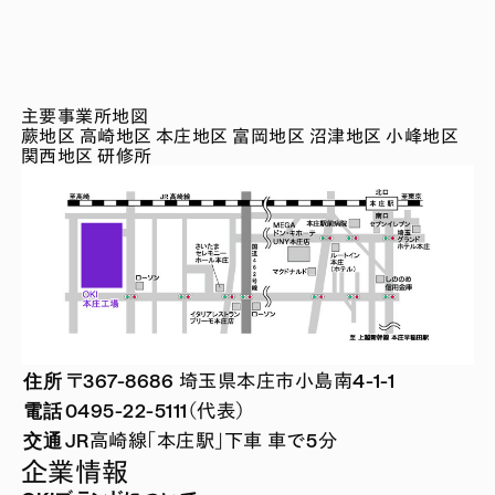
主要事業所地図
蕨地区
高崎地区
本庄地区
富岡地区
沼津地区
小峰地区
関西地区
研修所
住所
〒367-8686 埼玉県本庄市小島南4-1-1
電話
0495-22-5111（代表）
交通
JR高崎線「本庄駅」下車 車で5分
企業情報