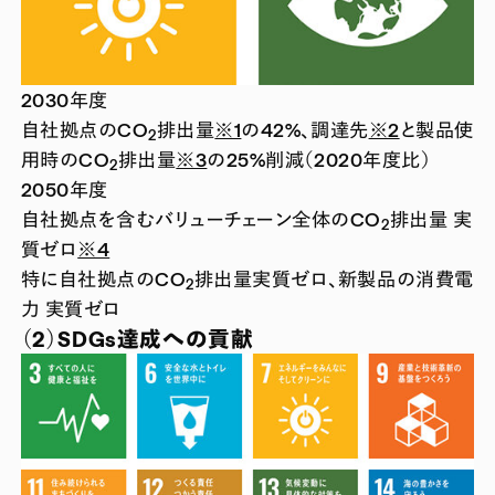
2030年度
自社拠点のCO
排出量
※1
の42%、調達先
※2
と製品使
2
用時のCO
排出量
※3
の25%削減（2020年度比）
2
2050年度
自社拠点を含むバリューチェーン全体のCO
排出量 実
2
質ゼロ
※4
特に自社拠点のCO
排出量実質ゼロ、新製品の消費電
2
力 実質ゼロ
（2）SDGs達成への貢献