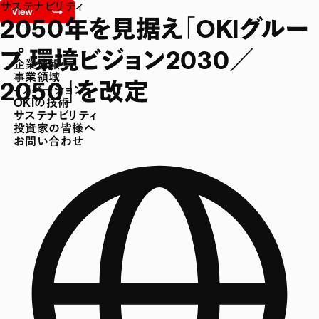
サステナビリティ
2050年を見据え「OKIグルー
プ 環境ビジョン2030／
企業情報
事業領域
2050」を改定
イノベーション
OKIの技術
サステナビリティ
投資家の皆様へ
お問い合わせ