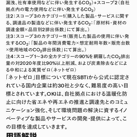
漏洩、社有車使用などに伴い発生するCO
）+スコープ2（自社
2
拠点内の電力使用などに伴い発生するCO
）
2
注2：スコープ3のカテゴリー1（購入した製品・サービスに関す
る、調達品の製造などに伴い発生するCO
：「原材料・資材の
2
調達金額×品目別2排出係数」にて算出。）
注3：スコープ3のカテゴリー11（販売した製品の使用に伴い発
生するCO
：「製品の年間消費電力×想定耐用年数×販売台数
2
×使用地域のCO
排出係数」にて算出。）
2
注4：スコープ1～3の全カテゴリーの90%を網羅したCO
排出
2
量の対2020年度比90%以上削減、および炭素除去などによ
る中和による実質ゼロ（ネットゼロ）
「ネットゼロ」目標について現在SBTiから公式に認定さ
れている国内企業は約30社と少なく、難易度の高い目
標とされています。OKIは、自社拠点における温暖化防
止に向けた省エネや再エネの推進と調達先とのコミュ
ニケーション強化、そして環境問題の解決に資するイノ
ベーティブな製品やサービスの開発・提供によって、こ
の目標を達成していきます。
用語解説