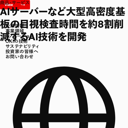
商品・サービス
AIサーバーなど大型高密度基
板の目視検査時間を約8割削
企業情報
事業領域
減するAI技術を開発
イノベーション
OKIの技術
サステナビリティ
投資家の皆様へ
お問い合わせ