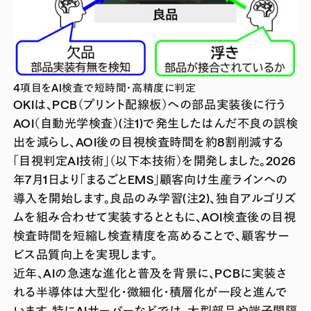
4項目をAI検査で短時間・高精度に判定
OKIは、PCB（プリント配線板）への部品実装後に行う
AOI（自動光学検査）(注1)で発生したはんだ不良の誤検
出を減らし、AOI後の目視検査時間を約8割削減する
「目視判定AI技術」（以下本技術）を開発しました。2026
年7月1日より「まるごとEMS」顧客向け生産ラインへの
導入を開始します。良品のみ学習(注2)、独自アルゴリズ
ムを組み合わせて実装するとともに、AOI検査後の目視
検査時間を短縮し検査精度を高めることで、顧客サー
ビス品質向上を実現します。
近年、AIの急速な進化と普及を背景に、PCBに実装さ
れる半導体は大型化・微細化・積層化が一段と進んで
います。特にAIサーバーなどでは、大型部品や端子間隔