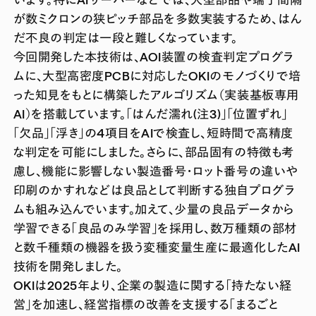
が数ミクロンの狭ピッチ部品を多数実装するため、はん
だ不良の判定は一段と難しくなっています。
今回開発した本技術は、AOI装置の検査判定プログラ
ムに、大型高密度PCBに対応したOKIのモノづくりで培
った知見をもとに構築したアルゴリズム（実装基板専用
AI）を搭載しています。「はんだ濡れ(注3)」「位置ずれ」
「欠品」「浮き」の4項目をAIで検査し、短時間で高精度
な判定を可能にしました。さらに、部品固有の特徴も考
慮し、機能に影響しない製造番号・ロット番号の違いや
印刷のかすれなどは良品として判断する独自プログラ
ムも組み込んでいます。加えて、少量の良品データから
学習できる「良品のみ学習」を採用し、数万種類の部材
と数千種類の機器を扱う変種変量生産に最適化したAI
技術を開発しました。
OKIは2025年より、企業の製造に関する「持たない経
営」を加速し、経営指標の改善を支援する「まるごと