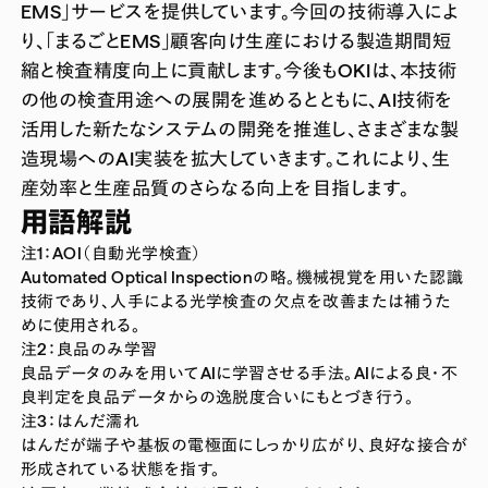
EMS」サービスを提供しています。今回の技術導入によ
り、「まるごとEMS」顧客向け生産における製造期間短
縮と検査精度向上に貢献します。今後もOKIは、本技術
の他の検査用途への展開を進めるとともに、AI技術を
活用した新たなシステムの開発を推進し、さまざまな製
造現場へのAI実装を拡大していきます。これにより、生
産効率と生産品質のさらなる向上を目指します。
用語解説
注1：AOI（自動光学検査）
Automated Optical Inspectionの略。機械視覚を用いた認識
技術であり、人手による光学検査の欠点を改善または補うた
めに使用される。
注2：良品のみ学習
良品データのみを用いてAIに学習させる手法。AIによる良・不
良判定を良品データからの逸脱度合いにもとづき行う。
注3：はんだ濡れ
はんだが端子や基板の電極面にしっかり広がり、良好な接合が
形成されている状態を指す。