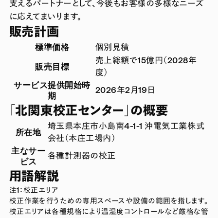
支えるパートナーとして、今後もお客様の多様なニーズ
に応えてまいります。
販売計画
標準価格
個別見積
売上総額で15億円（2028年
販売目標
度）
サービス提供開始時
2026年2月19日
期
「北関東校正センター」の概要
埼玉県本庄市小島南4-1-1 沖電気工業株式
所在地
会社（本庄工場内）
主なサー
各種計測器の校正
ビス
用語解説
注1：校正エリア
校正作業を行うための専用スペースや設備の範囲を指します。
校正エリアは各種規格により温湿度コントロールなど厳格な管