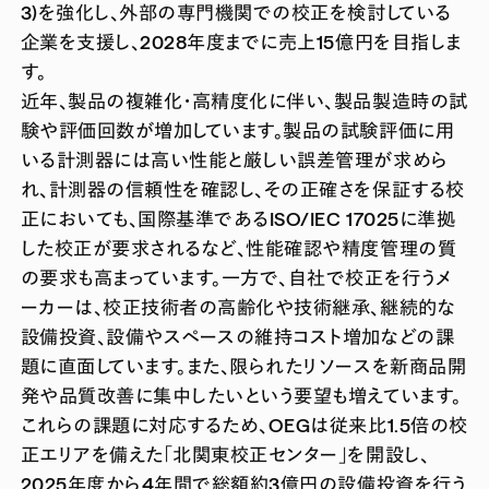
3)を強化し、外部の専門機関での校正を検討している
企業を支援し、2028年度までに売上15億円を目指しま
す。
近年、製品の複雑化・高精度化に伴い、製品製造時の試
験や評価回数が増加しています。製品の試験評価に用
いる計測器には高い性能と厳しい誤差管理が求めら
れ、計測器の信頼性を確認し、その正確さを保証する校
正においても、国際基準であるISO/IEC 17025に準拠
した校正が要求されるなど、性能確認や精度管理の質
の要求も高まっています。一方で、自社で校正を行うメ
ーカーは、校正技術者の高齢化や技術継承、継続的な
設備投資、設備やスペースの維持コスト増加などの課
題に直面しています。また、限られたリソースを新商品開
発や品質改善に集中したいという要望も増えています。
これらの課題に対応するため、OEGは従来比1.5倍の校
正エリアを備えた「北関東校正センター」を開設し、
2025年度から4年間で総額約3億円の設備投資を行う