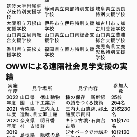
筑波大学附属桐
静岡県立東部特別支援
岐阜県立長良
が丘特別支援学
学校
特別支援学校
校
大阪府立刀根山
伊丹市立伊丹特別支援
加古川市立加
支援学校
学校
古川養護学校
山口県立周南総
山口県立山口南総合支
山口県立豊浦
合支援学校
援学校
総合支援学校
鹿児島県立鹿
香川県立高松支
福岡県立直方特別支援
児島特別支援
援学校
学校
学校
OWWによる遠隔社会見学支援の実
績
実施
参加人
見学場所
見学内容
年度
数
2022
山口県 徳山動物
種の保存 新幹線
25校
年度
園 山下工業所
の顔をつくる技術
254名
2021
青森県 三内丸山
三内丸山遺跡、郷土
21校230
年度
遺跡、県立郷土館
館展示資料
名
2020
奈良県 明日香
キトラ古墳・石舞台
14校170
年度
村 古墳群
古墳
名
2019
ジオパークで地域を
10校120
島根県 隠岐の島