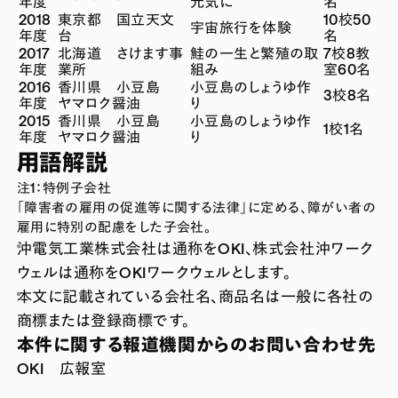
年度
元気に
名
2018
東京都 国立天文
10校50
宇宙旅行を体験
年度
台
名
2017
北海道 さけます事
鮭の一生と繁殖の取
7校8教
年度
業所
組み
室60名
2016
香川県 小豆島
小豆島のしょうゆ作
3校8名
年度
ヤマロク醤油
り
2015
香川県 小豆島
小豆島のしょうゆ作
1校1名
年度
ヤマロク醤油
り
用語解説
注1：特例子会社
「障害者の雇用の促進等に関する法律」に定める、障がい者の
雇用に特別の配慮をした子会社。
沖電気工業株式会社は通称をOKI、株式会社沖ワーク
ウェルは通称をOKIワークウェルとします。
本文に記載されている会社名、商品名は一般に各社の
商標または登録商標です。
本件に関する報道機関からのお問い合わせ先
OKI 広報室