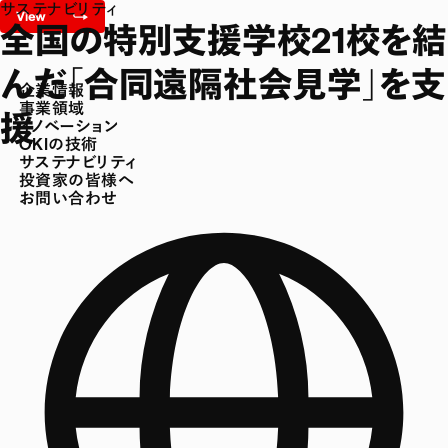
サステナビリティ
全国の特別支援学校21校を結
んだ「合同遠隔社会見学」を支
企業情報
事業領域
援
イノベーション
OKIの技術
サステナビリティ
投資家の皆様へ
お問い合わせ