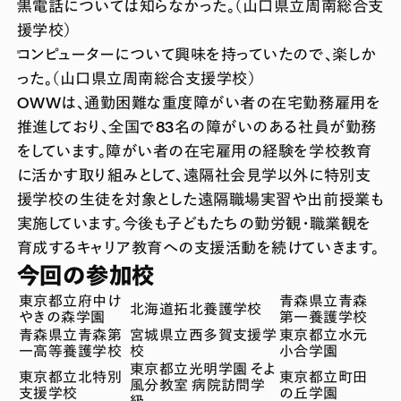
黒電話については知らなかった。（山口県立周南総合支
援学校）
コンピューターについて興味を持っていたので、楽しか
った。（山口県立周南総合支援学校）
OWWは、通勤困難な重度障がい者の在宅勤務雇用を
推進しており、全国で83名の障がいのある社員が勤務
をしています。障がい者の在宅雇用の経験を学校教育
に活かす取り組みとして、遠隔社会見学以外に特別支
援学校の生徒を対象とした遠隔職場実習や出前授業も
実施しています。今後も子どもたちの勤労観・職業観を
育成するキャリア教育への支援活動を続けていきます。
今回の参加校
東京都立府中け
青森県立青森
北海道拓北養護学校
やきの森学園
第一養護学校
青森県立青森第
宮城県立西多賀支援学
東京都立水元
一高等養護学校
校
小合学園
東京都立光明学園 そよ
東京都立北特別
東京都立町田
風分教室 病院訪問学
支援学校
の丘学園
級