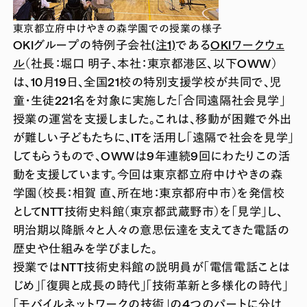
東京都立府中けやきの森学園での授業の様子
OKIグループの特例子会社
(注1)
である
OKIワークウェ
ル
（社長：堀口 明子、本社：東京都港区、以下OWW）
は、10月19日、全国21校の特別支援学校が共同で、児
童・生徒221名を対象に実施した「合同遠隔社会見学」
授業の運営を支援しました。これは、移動が困難で外出
が難しい子どもたちに、ITを活用し「遠隔で社会を見学」
してもらうもので、OWWは9年連続9回にわたりこの活
動を支援しています。今回は東京都立府中けやきの森
学園（校長：相賀 直、所在地：東京都府中市）を発信校
としてNTT技術史料館（東京都武蔵野市）を「見学」し、
明治期以降脈々と人々の意思伝達を支えてきた電話の
歴史や仕組みを学びました。
授業ではNTT技術史料館の説明員が「電信電話ことは
じめ」「復興と成長の時代」「技術革新と多様化の時代」
「モバイルネットワークの技術」の4つのパートに分け