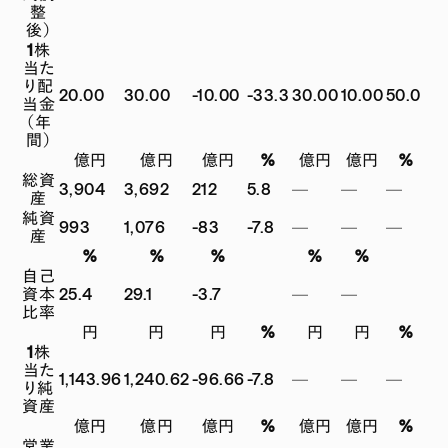
整
後）
1株
当た
り配
20.00
30.00
-10.00
-33.3
30.00
10.00
50.0
当金
（年
間）
億円
億円
億円
%
億円
億円
%
総資
3,904
3,692
212
5.8
—
—
—
産
純資
993
1,076
-83
-7.8
—
—
—
産
%
%
%
%
%
自己
資本
25.4
29.1
-3.7
—
—
比率
円
円
円
%
円
円
%
1株
当た
1,143.96
1,240.62
-96.66
-7.8
—
—
—
り純
資産
億円
億円
億円
%
億円
億円
%
営業