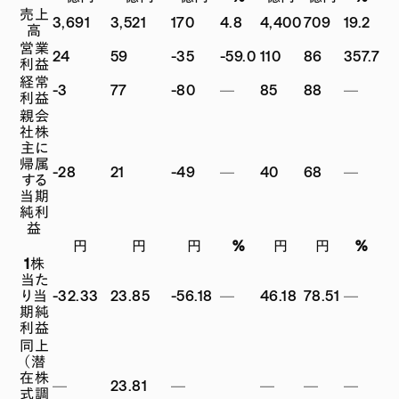
売上
3,691
3,521
170
4.8
4,400
709
19.2
高
営業
24
59
-35
-59.0
110
86
357.7
利益
経常
-3
77
-80
—
85
88
—
利益
親会
社株
主に
帰属
-28
21
-49
—
40
68
—
する
当期
純利
益
円
円
円
%
円
円
%
1株
当た
り当
-32.33
23.85
-56.18
—
46.18
78.51
—
期純
利益
同上
（潜
在株
—
23.81
—
—
—
—
式調