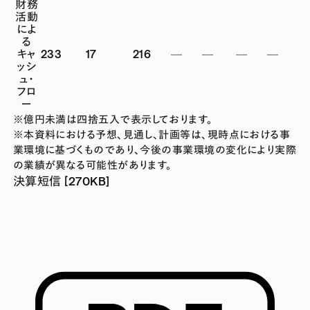
財務
活動
によ
る
キャ
233
17
216
—
—
—
—
ッシ
ュ・
フロ
ー
※億円未満は四捨五入で表示しております。
※本資料における予想、見通し、計画等は、現時点における事
業環境に基づくものであり、今後の事業環境の変化により実際
の業績が異なる可能性があります。
決算短信 [270KB]