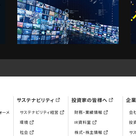
動画ライブラリー
サステナビリティ
投資家の皆様へ
企
ォーメ
サステナビリティ経営
財務・業績情報
会
環境
IR資料室
投
社会
株式・株主情報
サ