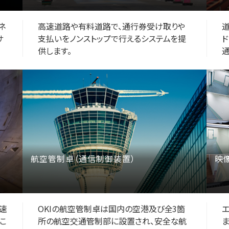
ネ
高速道路や有料道路で、通行券受け取りや
道
サ
支払いをノンストップで行えるシステムを提
供します。
通
航空管制卓（通信制御装置）
映像
速
OKIの航空管制卓は国内の空港及び全3箇
こ
所の航空交通管制部に設置され、安全な航
ま