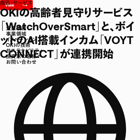
商品・サービス
OKIの高齢者見守りサービス
「WatchOverSmart」と、ボイ
企業情報
事業領域
ットのAI搭載インカム「VOYT
イノベーション
OKIの技術
CONNECT」が連携開始
サステナビリティ
投資家の皆様へ
お問い合わせ