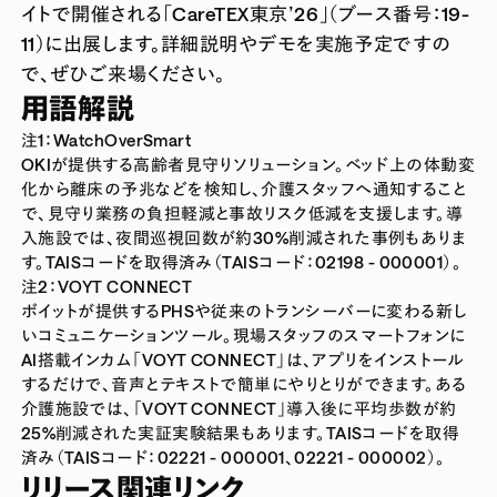
イトで開催される「CareTEX東京’26」（ブース番号：19-
11）に出展します。詳細説明やデモを実施予定ですの
で、ぜひご来場ください。
用語解説
注1：WatchOverSmart
OKIが提供する高齢者見守りソリューション。ベッド上の体動変
化から離床の予兆などを検知し、介護スタッフへ通知すること
で、見守り業務の負担軽減と事故リスク低減を支援します。導
入施設では、夜間巡視回数が約30%削減された事例もありま
す。TAISコードを取得済み（TAISコード：02198 - 000001）。
注2：VOYT CONNECT
ボイットが提供するPHSや従来のトランシーバーに変わる新し
いコミュニケーションツール。現場スタッフのスマートフォンに
AI搭載インカム「VOYT CONNECT」は、アプリをインストール
するだけで、音声とテキストで簡単にやりとりができます。ある
介護施設では、「VOYT CONNECT」導入後に平均歩数が約
25%削減された実証実験結果もあります。TAISコードを取得
済み（TAISコード：02221 - 000001、02221 - 000002）。
リリース関連リンク