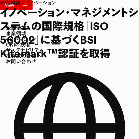
研究開発／イノベーション
イノベーション・マネジメントシ
ステムの国際規格「ISO
企業情報
事業領域
56002」に基づくBSI
イノベーション
OKIの技術
Kitemark™認証を取得
サステナビリティ
投資家の皆様へ
お問い合わせ