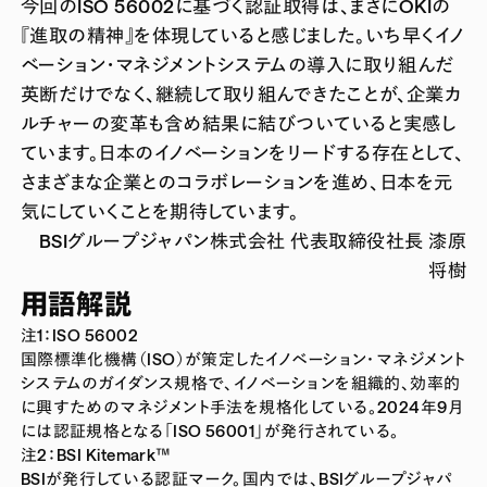
今回のISO 56002に基づく認証取得は、まさにOKIの
『進取の精神』を体現していると感じました。いち早くイノ
ベーション・マネジメントシステムの導入に取り組んだ
英断だけでなく、継続して取り組んできたことが、企業カ
ルチャーの変革も含め結果に結びついていると実感し
ています。日本のイノベーションをリードする存在として、
さまざまな企業とのコラボレーションを進め、日本を元
気にしていくことを期待しています。
BSIグループジャパン株式会社 代表取締役社長 漆原
将樹
用語解説
注1：ISO 56002
国際標準化機構（ISO）が策定したイノベーション・マネジメント
システムのガイダンス規格で、イノベーションを組織的、効率的
に興すためのマネジメント手法を規格化している。2024年9月
には認証規格となる「ISO 56001」が発行されている。
注2：BSI Kitemark™
BSIが発行している認証マーク。国内では、BSIグループジャパ