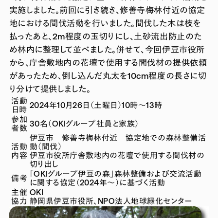
実施しました。前回に引き続き、修善寺梅林付近の協定
地における間伐活動を行いました。間伐した木は枝を
払ったあと、2m程度の玉切りにし、土砂流出防止のた
め林内に整理して並べました。併せて、今回伊豆市役所
から、庁舎敷地内の花壇で使用する間伐材の提供依頼
があったため、倒し込んだ丸太を10cm程度の長さに切
り分けて提供しました。
活動
2024年10月26日（土曜日）10時～13時
日時
参加
30名（OKIグループ社員と家族）
者数
伊豆市 修善寺梅林付近 協定地での森林整備活
活動
動（間伐）
内容
伊豆市役所庁舎敷地内の花壇で使用する間伐材の
切り出し
「OKIグループ伊豆の森」森林整備および交流活動
備考
に関する協定（2024年～）に基づく活動
主催
OKI
協力
静岡県伊豆市役所、NPO法人地球緑化センター