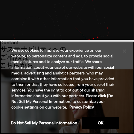
Contact
サステナビリティへの
We use cookies to improve your experience on our
ご相談は
website, to personalize content and ads, to provide social
media features and to analyze our traffic. We share
こちらから。
information about your use of our website with our social
media, advertising and analytics partners, who may
combine it with other information that you have provided
to them or that they have collected from your use of their
services. You have the right to opt out of our sharing
information about you with our partners. Please click [Do
Not Sell My Personal Information] to customize your
cookie settings on our website.
Privacy Policy
Do Not Sell My Personal Information
OK