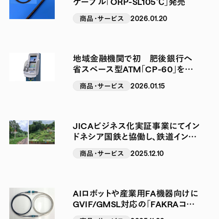
ケーブル「ORP-SL105℃」発売
商品・サービス
2026.01.20
地域金融機関で初 肥後銀行へ
省スペース型ATM「CP-60」を納
入
商品・サービス
2026.01.15
JICAビジネス化実証事業にてイン
ドネシア国鉄と協働し、鉄道インフ
ラの防災・維持管理に向けた遠隔
商品・サービス
2025.12.10
斜面監視実証実験を実施
AIロボットや産業用FA機器向けに
GVIF/GMSL対応の「FAKRAコネ
クタ搭載マシンビジョン用ケーブ