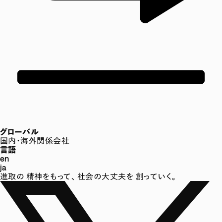
グローバル
国内・海外関係会社
言語
en
ja
進取の
精神をもって、
社会の大丈夫を
創っていく。