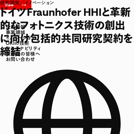
研究開発／イノベーション
ドイツFraunhofer HHIと革新
的なフォトニクス技術の創出
企業情報
事業領域
に向け包括的共同研究契約を
イノベーション
OKIの技術
締結
サステナビリティ
投資家の皆様へ
お問い合わせ