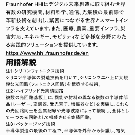
Fraunhofer HHIはデジタル未来創造に取り組む世界
有数の研究機関。材料科学、通信、光集積の最前線で
革新技術を創出し、緊密につながる世界とスマートイン
フラを支えています。また、医療、農業、重要インフラ、災
害対応、エネルギー、モビリティなど多様な分野にわた
る実践的ソリューションを提供しています。
https://www.hhi.fraunhofer.de/en
用語解説
注1：シリコンフォトニクス技術
シリコン半導体の製造技術を用いて、シリコンウエハ上に大規
模な光回路（フォトニクス回路）を構築する技術。
注2：ハイブリッド光集積回路
複数の光回路基板上に、機能や材料の異なる複数の半導体部
品（レーザー、変調器、受光素子、増幅器など）を実装し、これら
の光回路同士を金属配線や光導波路によって接続し、全体とし
て一つの光回路として機能させる集積回路。
注3：パッケージング技術
半導体製造の最後の工程で、半導体を外部から保護し、電気