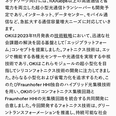
ネットワーク向けには、100Gbps以上の高速通信と省
電力を両立した超小型光通信トランシーバーも開発予
定であり、インターネット、データセンター、モバイル通
信など、急拡大する通信容量増大ニーズに対応していき
ます。
OKIは2023年11月発表の
技術戦略
において、迅速な社
会課題の解決を図る基盤として「エッジプラットフォー
ム」コンセプトを提案しました。フォトニクス技術は、エッ
ジで機能する各種光センサーや光通信を実現する中核
技術であり、OKIはこれらモジュールの超小型化を目
指してシリコンフォトニクス技術の開発に注力してきまし
た。さらなる小型化および省電力化を追求するため、こ
のたびFraunhofer HHI独自のハイブリッド光集積技術
を用い、OKIのシリコンフォトニクス集積回路と
Fraunhofer HHIの光集積回路を統合する共同開発に
合意しました。今回開発するフォトニクス技術は、グリー
ントランスフォーメーションを推進し、持続可能な社会