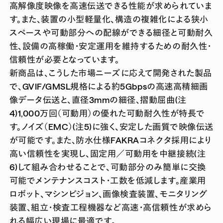
高解像度映像を高速伝送できる性能が求められていま
す。また、装置の小型軽量化、構造の複雑化による狭小
スペースや可動部分への配線ができる細径と可動耐久
性、設備の高稼働・安定運用を維持するための耐久性・
信頼性が必要となっています。
新商品は、こうした市場ニーズに応えて開発された製品
で、GVIF/GMSL規格による約5Gbpsの高速高精細画
像データ伝送と、直径3mmの細径、摺動屈曲(注
4)1,000万回（可動用）の優れた可動耐久性が特長で
す。ノイズ（EMC）(注5)に強く、安定した画質で映像伝送
が可能です。また、防水仕様FAKRAコネクタ採用により
高い信頼性を実現し、固定用／可動用を中継接続(注
6)して組み合わせることで、可動部分のみ簡単に交換
可能でメンテナンスコスト・工数を低減します。産業用
ロボット、マシンビジョン、画像検査装置、モニタリング
装置、組立・検査工程機器など高速・高信頼性が求めら
れる幅広い現場に最適です。