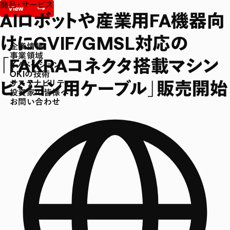
商品・サービス
AIロボットや産業用FA機器向
けにGVIF/GMSL対応の
企業情報
事業領域
「FAKRAコネクタ搭載マシン
イノベーション
OKIの技術
ビジョン用ケーブル」販売開始
サステナビリティ
投資家の皆様へ
お問い合わせ