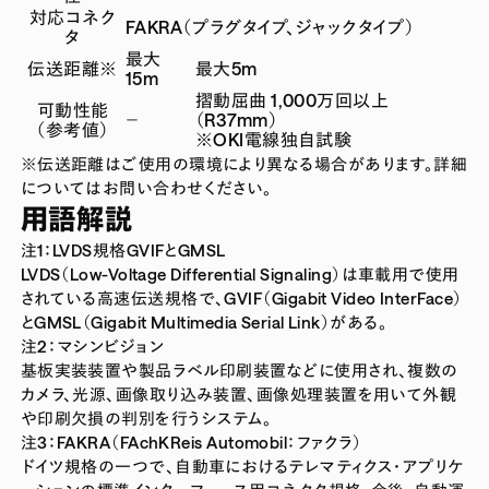
対応コネク
FAKRA（プラグタイプ、ジャックタイプ）
タ
最大
伝送距離※
最大5m
15m
摺動屈曲 1,000万回以上
可動性能
－
（R37mm）
（参考値）
※OKI電線独自試験
※伝送距離はご使用の環境により異なる場合があります。詳細
についてはお問い合わせください。
用語解説
注1：LVDS規格GVIFとGMSL
LVDS（Low-Voltage Differential Signaling）は車載用で使用
されている高速伝送規格で、GVIF（Gigabit Video InterFace）
とGMSL（Gigabit Multimedia Serial Link）がある。
注2：マシンビジョン
基板実装装置や製品ラベル印刷装置などに使用され、複数の
カメラ、光源、画像取り込み装置、画像処理装置を用いて外観
や印刷欠損の判別を行うシステム。
注3：FAKRA（FAchKReis Automobil：ファクラ）
ドイツ規格の一つで、自動車におけるテレマティクス・アプリケ