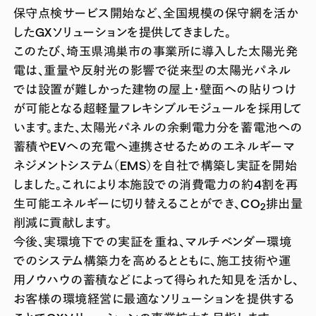
保守点検サービス開始など、全国規模の保守網を活か
したGXソリューションを提供してきました。
このたび、埼玉県鴻巣市の事業所に導入した太陽光発
電は、重量や反射光の影響で従来型の太陽光パネル
では設置が難しかった建物の屋上・壁面への貼りつけ
が可能となる超軽量フレキシブルモジュールを採用して
います。また、太陽光パネルの余剰電力分を蓄電池への
蓄積やEVへの充電へ連携させるためのエネルギーマ
ネジメントシステム（EMS）を自社で構築し実証を開始
しました。これにより本施設での消費電力の約4割を再
生可能エネルギーに切り替えることができ、CO
排出量
2
削減に貢献します。
今後、実環境下での実証を重ね、マルチベンダー環境
でのシステム構築力を高めるとともに、施工技術や運
用ノウハウの蓄積などによって得られた知見を活かし、
お客様の環境経営に最適なソリューションを提供する