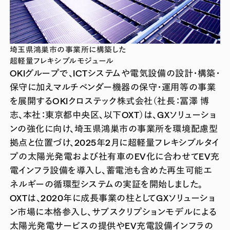
埼玉県鴻巣市の事業所に構築した
超軽量フレキシブルモジュール
OKIグループで、ICTシステムや電気設備の設計・構築・
保守に加えマルチベンダー機器の保守・運用等の事業
を展開するOKIクロステック株式会社（社長：冨澤 博
志、本社：東京都中央区、以下OXT）は、GXソリューショ
ンの強化に向け、埼玉県鴻巣市の事業所を環境配慮型
拠点と位置づけ、2025年2月に超軽量フレキシブルタイ
プの太陽光発電および社有車のEV化に合わせてEV充
電インフラ設備を導入し、蓄電池も含めた再生可能エ
ネルギーの循環型システムの実証を開始しました。
OXTは、2020年に成長事業の柱としてGXソリューショ
ン市場に本格参入し、サブスクリプションモデルによる
太陽光発電サービスの提供やEV充電設備インフラの