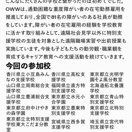
こんなにたくさんの学校と繋がったのは初めてでした。
OWWは、通勤困難な重度障がい者の在宅勤務雇用を
推進しており、全国で81名の障がいのある社員が勤務
をしています。障がい者の在宅雇用の経験を学校教育
に活かす取り組みとして、遠隔社会見学以外に特別支
援学校の生徒を対象とした遠隔職場実習や出前授業も
実施しています。今後も子どもたちの勤労観・職業観を
育成するキャリア教育への支援活動を続けていきます。
今回の参加校
香川県立小豆島みん
香川県立高松支
東京都立光明学
なの支援学校
援学校
園そよ風分教室
山口県立周南総合支
福岡県立直方特
北海道拓北養護
援学校
別支援学校
学校
山口県立豊浦総合支
東京都立水元小
東京都立青山特
援学校
合学園
別支援学校
東京都立府中けやき
東京都立墨東特
東京都立北特別
の森学園
別支援学校
支援学校
東京都立北特別支援
宮城県立西多賀
埼玉県立宮代特
学校東大こだま分教
支援学校
別支援学校
室