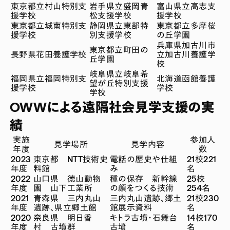
東京都立村山特別支
岩手県立盛岡青
富山県立高志支
援学校
松支援学校
援学校
東京都立城南特別支
静岡県立東部特
東京都立多摩桜
援学校
別支援学校
の丘学園
兵庫県加古川市
東京都立町田の
長野県花田養護学校
立加古川養護学
丘学園
校
岐阜県立岐阜希
福岡県立福岡特別支
北海道函館養護
望が丘特別支援
援学校
学校
学校
OWWによる遠隔社会見学支援の実
績
実施
参加人
見学場所
見学内容
年度
数
2023
東京都 NTT技術史
電話の歴史や仕組
21校221
年度
料館
み
名
2022
山口県 徳山動物
種の保存 新幹線
25校
年度
園 山下工業所
の顔をつくる技術
254名
2021
青森県 三内丸山
三内丸山遺跡、郷土
21校230
年度
遺跡、県立郷土館
館展示資料
名
2020
奈良県 明日香
キトラ古墳・石舞台
14校170
年度
村 古墳群
古墳
名