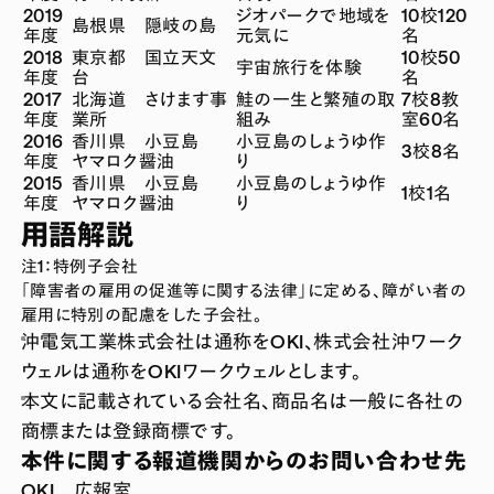
2019
ジオパークで地域を
10校120
島根県 隠岐の島
年度
元気に
名
2018
東京都 国立天文
10校50
宇宙旅行を体験
年度
台
名
2017
北海道 さけます事
鮭の一生と繁殖の取
7校8教
年度
業所
組み
室60名
2016
香川県 小豆島
小豆島のしょうゆ作
3校8名
年度
ヤマロク醤油
り
2015
香川県 小豆島
小豆島のしょうゆ作
1校1名
年度
ヤマロク醤油
り
用語解説
注1：特例子会社
「障害者の雇用の促進等に関する法律」に定める、障がい者の
雇用に特別の配慮をした子会社。
沖電気工業株式会社は通称をOKI、株式会社沖ワーク
ウェルは通称をOKIワークウェルとします。
本文に記載されている会社名、商品名は一般に各社の
商標または登録商標です。
本件に関する報道機関からのお問い合わせ先
OKI 広報室