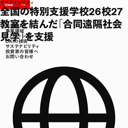
サステナビリティ
全国の特別支援学校26校27
教室を結んだ「合同遠隔社会
企業情報
事業領域
見学」を支援
イノベーション
OKIの技術
サステナビリティ
投資家の皆様へ
お問い合わせ