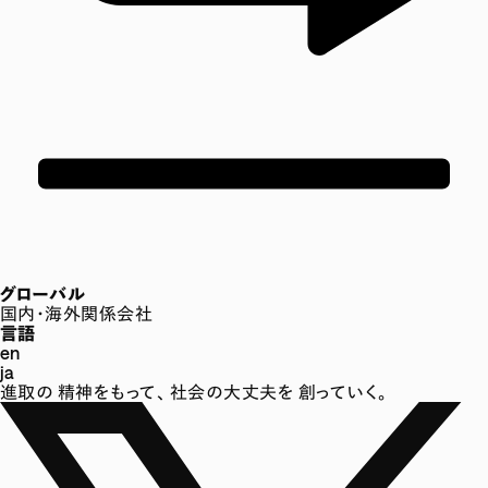
グローバル
国内・海外関係会社
言語
en
ja
進取の
精神をもって、
社会の大丈夫を
創っていく。