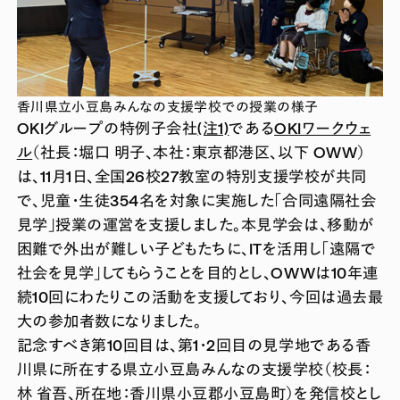
香川県立小豆島みんなの支援学校での授業の様子
OKIグループの特例子会社
(注1)
である
OKIワークウェ
ル
（社長：堀口 明子、本社：東京都港区、以下 OWW）
は、11月1日、全国26校27教室の特別支援学校が共同
で、児童・生徒354名を対象に実施した「合同遠隔社会
見学」授業の運営を支援しました。本見学会は、移動が
困難で外出が難しい子どもたちに、ITを活用し「遠隔で
社会を見学」してもらうことを目的とし、OWWは10年連
続10回にわたりこの活動を支援しており、今回は過去最
大の参加者数になりました。
記念すべき第10回目は、第1・2回目の見学地である香
川県に所在する県立小豆島みんなの支援学校（校長：
林 省吾、所在地：香川県小豆郡小豆島町）を発信校とし