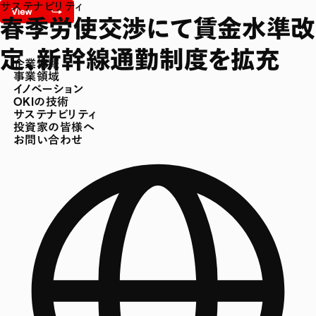
サステナビリティ
春季労使交渉にて賃金水準改
定、新幹線通勤制度を拡充
企業情報
事業領域
イノベーション
OKIの技術
サステナビリティ
投資家の皆様へ
お問い合わせ