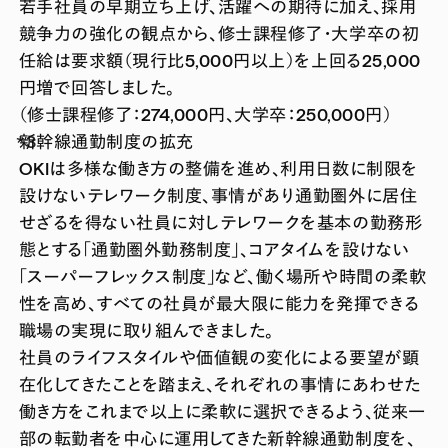
若手社員の早期立ち上げ、活躍への期待に加え、採用
競争力の強化の観点から、修士課程修了・大学卒の初
任給は要求額（現行比5,000円以上）を上回る25,000
円増で回答しました。
（修士課程修了：274,000円、大学卒：250,000円）
新幹線通勤制度の拡充
OKIは多様な働き方の整備を進め、利用日数に制限を
設けないテレワーク制度、事情があり通勤圏外に居住
せざるを得ない社員に対しテレワークを基本の勤務形
態とする「通勤圏外勤務制度」、コアタイムを設けない
「スーパーフレックス制度」など、働く場所や時間の柔軟
性を高め、すべての社員が最大限に能力を発揮できる
職場の実現に取り組んできました。
社員のライフスタイルや価値観の変化による要望が顕
在化してきたことを踏まえ、それぞれの事情にあわせた
働き方をこれまで以上に柔軟に選択できるよう、従来一
部の転勤者を中心に運用してきた新幹線通勤制度を、