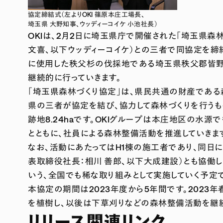
協定締結式（左よりOKI 篠原本庄工場長、
埼玉県 大野知事、ウッディーコイケ 小池社長）
OKIは、2月2日に埼玉県庁で開催された「埼玉県森
文喜、以下ウッディーコイケ）との三者で同協定を締結し
に使用した秩父杉の伐採地である埼玉県秩父郡皆野
継続的に行っていきます。
「埼玉県森林づくり協定」は、県民共通の財産である
県の三者が協定を結び、協力して森林づくりを行うも
跡地8.24haです。OKIグループは本庄地区の水
とともに、社員による森林整備活動を推進していきま
なお、活動にあたってはH1棟の施工者であり、同日
表取締役社長：相川 善郎、以下大成建設）とも協働
いう、全国でも稀な取り組みとして実施していく予定
本協定の期間は2023年度から5年間です。2023
を植樹し、以後は下草刈りなどの森林整備活動を継続
リリース関連リンク