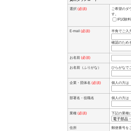
選択
(必須)
ご希望のダ
す。
IP試験料
E-mail
(必須)
半角でご入力く
確認のため
お名前
(必須)
お名前（ふりがな）
ひらがなで
企業・団体名
(必須)
個人の方は
部署名・役職名
個人の方は
業種
(必須)
下記の業種
住所
郵便番号を