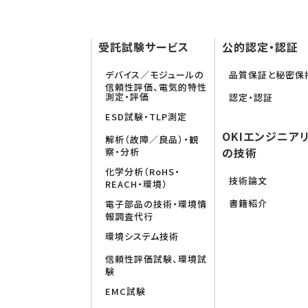
受託試験サービス
公的認定・認証
デバイス／モジュールの
品質保証と秘密保
信頼性評価、電気的特性
測定・評価
認定・認証
ESD試験・TLP測定
OKIエンジニア
解析（故障／良品）・観
の技術
察・分析
化学分析（RoHS・
技術論文
REACH・環境）
書籍紹介
電子部品の技術・環境情
報調査代行
環境システム技術
信頼性評価試験、環境試
験
EMC試験