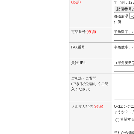
(必須)
〒（例：123
都道府県
住所
電話番号
(必須)
半角数字、ハ
FAX番号
半角数字、ハ
貴社URL
（半角英数字でご
ご相談・ご質問
(できるだけ詳しくご記
入ください)
メルマガ配信
(必須)
OKIエン
ょうか？（
希望す
当社から発