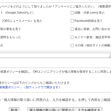
ムページをどのようにして知りましたか？アンケートにご協力ください。（複数選
（Google,Yahoo!など）
試験・分析.comを見た
（OEGニュースメール）を見た
Facebook投稿を見て
下部の署名を見て
過去に依頼、お問い合わせ
で資料をもらった
セミナー参加、施設見学等
紹介
その他（他社サイトの掲載
保護ポリシーを確認し、OKIエンジニアリングが個人情報を取得することに同意し
護ポリシーは以下のリンクからもご確認いただけます。
報保護ポリシー」（別ウィンドウで開きます）
後「個人情報の取り扱いに同意の上、入力を確認する」を押して内容をご確認