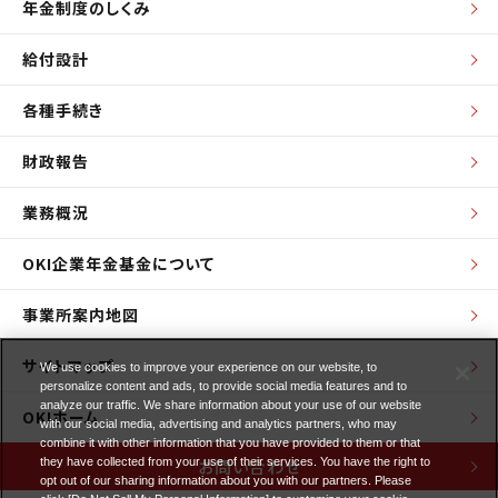
年金制度のしくみ
給付設計
各種手続き
財政報告
業務概況
OKI企業年金基金について
事業所案内地図
サイトマップ
We use cookies to improve your experience on our website, to
personalize content and ads, to provide social media features and to
analyze our traffic. We share information about your use of our website
OKIホーム
with our social media, advertising and analytics partners, who may
combine it with other information that you have provided to them or that
お問い合わせ
they have collected from your use of their services. You have the right to
opt out of our sharing information about you with our partners. Please