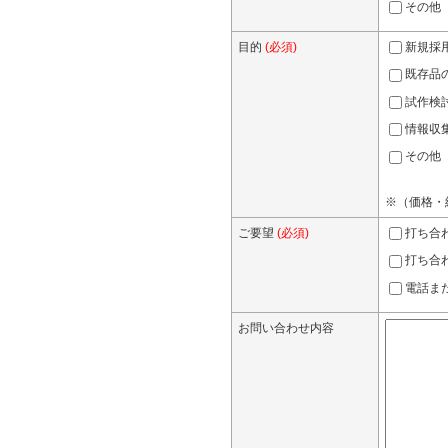
その他
目的
(必須)
新規採
既存品
試作検
情報収
その他
※（価格・
ご要望
(必須)
打ち合
打ち合
電話ま
お問い合わせ内容