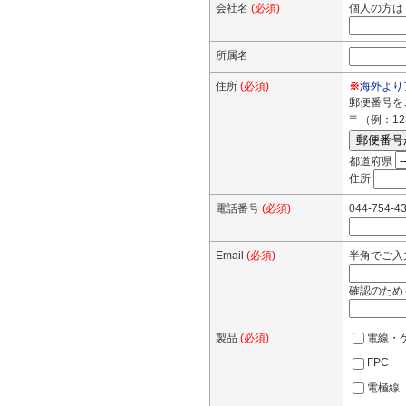
会社名
(必須)
個人の方は
所属名
住所
(必須)
※
海外より
郵便番号を
〒（例：123
都道府県
住所
電話番号
(必須)
044-75
Email
(必須)
半角でご入力く
確認のため
製品
(必須)
電線・
FPC
電極線