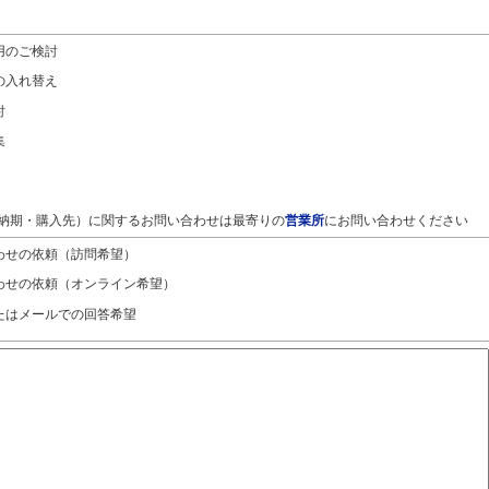
用のご検討
の入れ替え
討
集
納期・購入先）に関するお問い合わせは最寄りの
営業所
にお問い合わせください
わせの依頼（訪問希望）
わせの依頼（オンライン希望）
たはメールでの回答希望