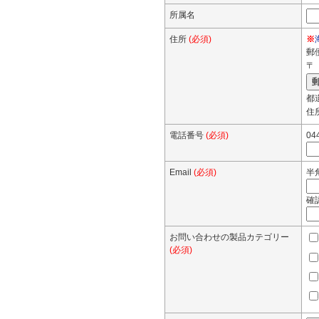
所属名
住所
(必須)
※
郵
〒（
都
住
電話番号
(必須)
0
Email
(必須)
半角
確
お問い合わせの製品カテゴリー
(必須)