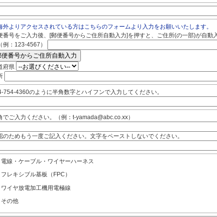
海外よりアクセスされている方はこちらのフォームより入力をお願いいたします。
便番号をご入力後、[郵便番号からご住所自動入力]を押すと、ご住所(の一部)が自動
例：123-4567）
道府県
所
44-754-4360のように半角数字とハイフンで入力してください。
でご入力ください。（例：t-yamada@abc.co.xx）
認のためもう一度ご記入ください。文字をペーストしないでください。
電線・ケーブル・ワイヤーハーネス
フレキシブル基板（FPC）
ワイヤ放電加工機用電極線
その他