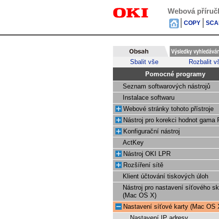
Webová příruč
COPY
SCA
Sbalit vše
Rozbalit v
Pomocné programy
Seznam softwarových nástrojů
Instalace softwaru
Webové stránky tohoto přístroje
Nástroj pro korekci hodnot gama
Konfigurační nástroj
ActKey
Nástroj OKI LPR
Rozšíření sítě
Klient účtování tiskových úloh
Nástroj pro nastavení síťového s
(Mac OS X)
Nastavení síťové karty (Mac OS 
Nastavení IP adresy