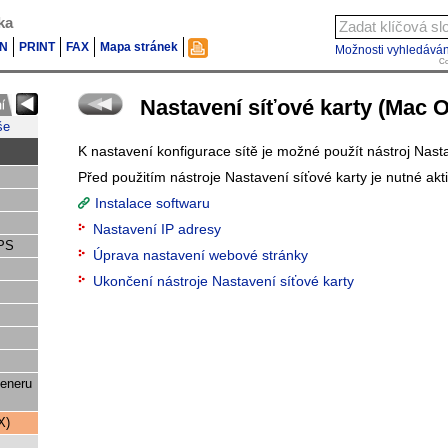
ka
N
PRINT
FAX
Mapa stránek
Možnosti vyhledáván
Co
Nastavení síťové karty (Mac 
še
K nastavení konfigurace sítě je možné použít nástroj Nasta
Před použitím nástroje Nastavení síťové karty je nutné akt
Instalace softwaru
Nastavení IP adresy
 PS
Úprava nastavení webové stránky
Ukončení nástroje Nastavení síťové karty
keneru
X)