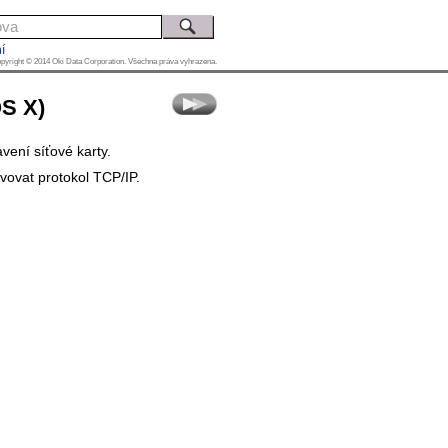
í
pyright © 2014 Oki Data Corporation. Všechna práva vyhrazena.
OS X)
vení síťové karty.
ivovat protokol TCP/IP.