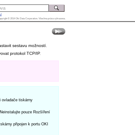
í
pyright © 2014 Oki Data Corporation. Všechna práva vyhrazena.
astavit sestavu možností.
vovat protokol TCP/IP.
ci ovladače tiskárny
Neinstalujte pouze Rozšíření
iskárny připojen k portu OKI