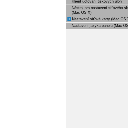
Klient účtování tiskových úloh
Nástroj pro nastavení síťového s
(Mac OS X)
Nastavení síťové karty (Mac OS 
Nastavení jazyka panelu (Max OS