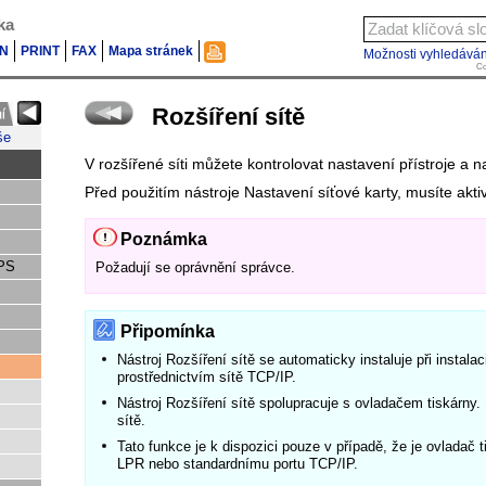
ka
N
PRINT
FAX
Mapa stránek
Možnosti vyhledáván
Co
Rozšíření sítě
še
V rozšířené síti můžete kontrolovat nastavení přístroje a n
Před použitím nástroje Nastavení síťové karty, musíte akti
Poznámka
 PS
Požadují se oprávnění správce.
Připomínka
Nástroj Rozšíření sítě se automaticky instaluje při instala
prostřednictvím sítě TCP/IP.
Nástroj Rozšíření sítě spolupracuje s ovladačem tiskárny.
sítě.
Tato funkce je k dispozici pouze v případě, že je ovladač t
LPR nebo standardnímu portu TCP/IP.