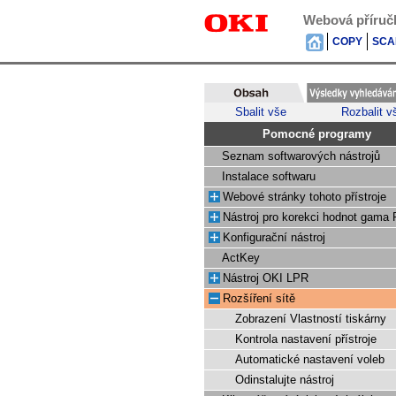
Webová příruč
COPY
SCA
Sbalit vše
Rozbalit v
Pomocné programy
Seznam softwarových nástrojů
Instalace softwaru
Webové stránky tohoto přístroje
Nástroj pro korekci hodnot gama
Konfigurační nástroj
ActKey
Nástroj OKI LPR
Rozšíření sítě
Zobrazení Vlastností tiskárny
Kontrola nastavení přístroje
Automatické nastavení voleb
Odinstalujte nástroj