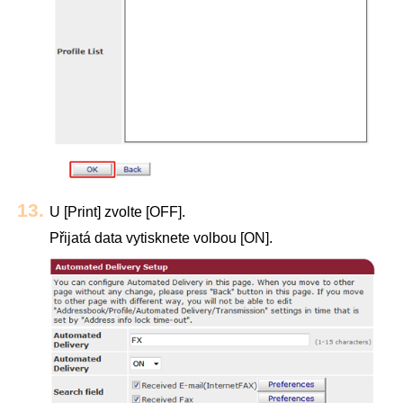
U [Print] zvolte [OFF].
Přijatá data vytisknete volbou [ON].