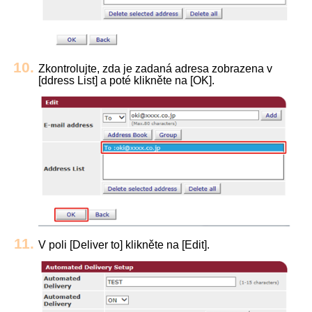
Zkontrolujte, zda je zadaná adresa zobrazena v
[ddress List] a poté klikněte na [OK].
V poli [Deliver to] klikněte na [Edit].