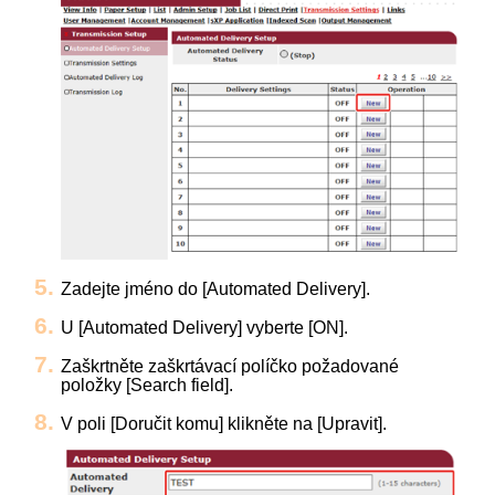
Zadejte jméno do [Automated Delivery].
U [Automated Delivery] vyberte [ON].
Zaškrtněte zaškrtávací políčko požadované
položky [Search field].
V poli [Doručit komu] klikněte na [Upravit].