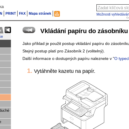
ka
N
PRINT
FAX
Mapa stránek
Možnosti vyhledáván
Co
Vkládání papíru do zásobníku
še
Jako příklad je použit postup vkládání papíru do zásobníku
Stejný postup platí pro Zásobník 2 (volitelný).
Další informace o dostupných papíru naleznete v "
O typech
Vytáhněte kazetu na papír.
oduché
e