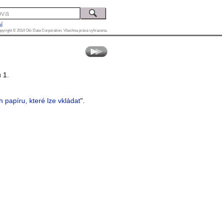
í
pyright © 2014 Oki Data Corporation. Všechna práva vyhrazena.
 1.
 papíru, které lze vkládat
".