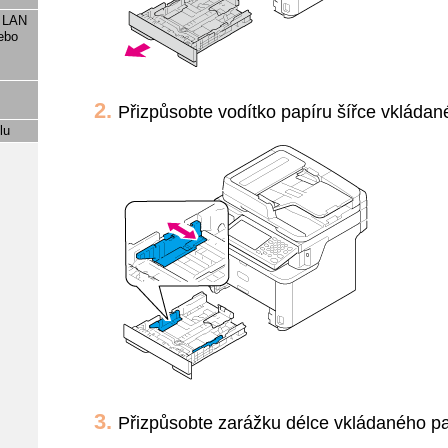
u LAN
ebo
Přizpůsobte vodítko papíru šířce vkládan
lu
Přizpůsobte zarážku délce vkládaného pa