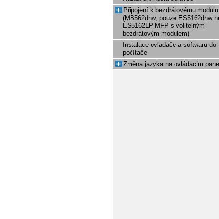
Připojení k bezdrátovému modul
(MB562dnw, pouze ES5162dnw n
ES5162LP MFP s volitelným
bezdrátovým modulem)
Instalace ovladače a softwaru do
počítače
Změna jazyka na ovládacím pane