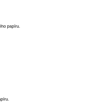
ého papíru.
píru.