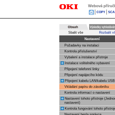
Webová příruč
COPY
SCA
Sbalit vše
Rozbalit v
Nastavení
Požadavky na instalaci
Kontrola příslušenství
Vybalení a instalace přístroje
Instalace volitelného vybavení
Připojení telefonní linky
Připojení napájecího kódu
Připojení kabelu LAN/kabelu USB
Vkládání papíru do zásobníku
Kontrola informací o nastavení
Nastavení tohoto přístroje (Jedn
nastavení)
Kontrola fungování tohoto přístroj
Nastavení hesla správce