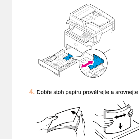
Dobře stoh papíru provětrejte a srovnejte