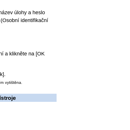
název úlohy a heslo
(Osobní identifikační
ní a klikněte na [OK
k].
ím vytištěna.
stroje