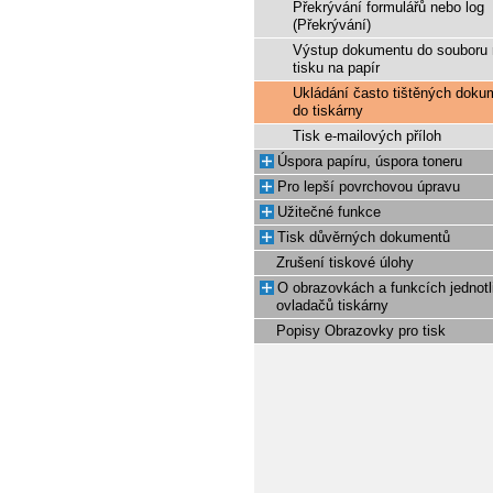
Překrývání formulářů nebo log
(Překrývání)
Výstup dokumentu do souboru 
tisku na papír
Ukládání často tištěných doku
do tiskárny
Tisk e-mailových příloh
Úspora papíru, úspora toneru
Pro lepší povrchovou úpravu
Užitečné funkce
Tisk důvěrných dokumentů
Zrušení tiskové úlohy
O obrazovkách a funkcích jednotl
ovladačů tiskárny
Popisy Obrazovky pro tisk