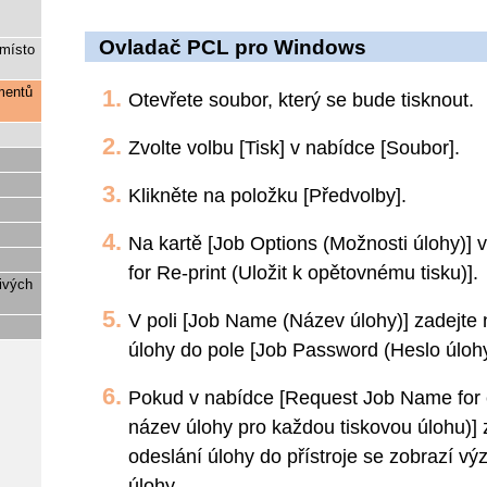
Ovladač PCL pro Windows
místo
mentů
Otevřete soubor, který se bude tisknout.
Zvolte volbu [Tisk] v nabídce [Soubor].
Klikněte na položku [Předvolby].
Na kartě [Job Options (Možnosti úlohy)] 
for Re-print (Uložit k opětovnému tisku)].
ivých
V poli [Job Name (Název úlohy)] zadejte 
úlohy do pole [Job Password (Heslo úlohy
Pokud v nabídce [Request Job Name for e
název úlohy pro každou tiskovou úlohu)] z
odeslání úlohy do přístroje se zobrazí v
úlohy.