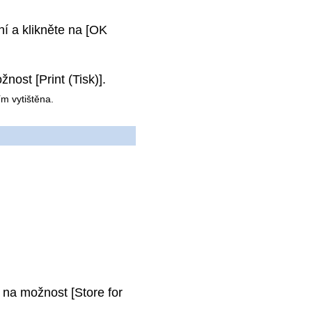
ní a klikněte na [OK
nost [Print (Tisk)].
ím vytištěna.
 na možnost [Store for