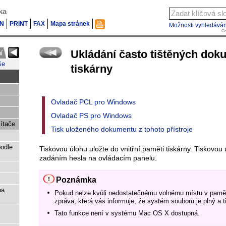
ka
N
PRINT
FAX
Mapa stránek
Možnosti vyhledáván
Co
Ukládání často tištěných dok
še
tiskárny
Ovladač PCL pro Windows
Ovladač PS pro Windows
ítače
Tisk uloženého dokumentu z tohoto přístroje
odle
Tiskovou úlohu uložte do vnitřní paměti tiskárny. Tiskovou
zadáním hesla na ovládacím panelu.
Poznámka
na
Pokud nelze kvůli nedostatečnému volnému místu v paměti
zpráva, která vás informuje, že systém souborů je plný a 
Tato funkce není v systému Mac OS X dostupná.