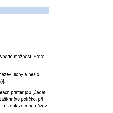
vyberte možnost [Store
název úlohy a heslo
)].
ach printer job (Žádat
aškrtněte políčko, při
ýzva s dotazem na název