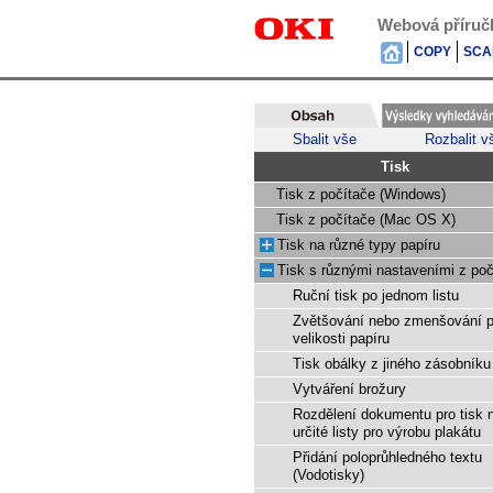
Webová příruč
COPY
SCA
Sbalit vše
Rozbalit v
Tisk
Tisk z počítače (Windows)
Tisk z počítače (Mac OS X)
Tisk na různé typy papíru
Tisk s různými nastaveními z poč
Ruční tisk po jednom listu
Zvětšování nebo zmenšování p
velikosti papíru
Tisk obálky z jiného zásobníku
Vytváření brožury
Rozdělení dokumentu pro tisk 
určité listy pro výrobu plakátu
Přidání poloprůhledného textu
(Vodotisky)