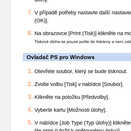
V případě potřeby nastavte další nastave
(OK)].
Na obrazovce [Print (Tisk)] klikněte na mož
Tisková úloha se pouze pošle do tiskárny a není zat
Ovladač PS pro Windows
Otevřete soubor, který se bude tisknout.
Zvolte volbu [Tisk] v nabídce [Soubor].
Klikněte na položku [Předvolby].
Vyberte kartu [Možnosti úlohy].
V nabídce [Job Type (Typ úlohy)] klikněte
Re-print (Uložit k opětovnému tisku)].