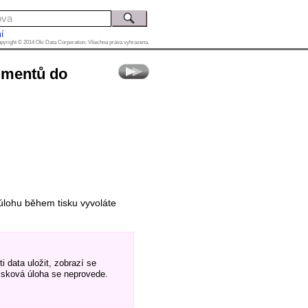
í
pyright © 2014 Oki Data Corporation. Všechna práva vyhrazena.
umentů do
 úlohu během tisku vyvoláte
 data uložit, zobrazí se
tisková úloha se neprovede.