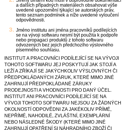
Šířený binární kód musí v doprovodné dokumentaci
a dalších případných materiálech obsahovat výše
uvedené upozornění týkající se autorských práv,
tento seznam podmínek a níže uvedené vyloučení
odpovědnosti.
Jméno institutu ani jména pracovníků podílejících
se na vývoji softwaru nesmí být použita k podpoře
nebo propagaci produktů z tohoto softwaru
odvozených bez jejich předchozího výslovného
písemného souhlasu.
INSTITUT A PRACOVNÍCI PODÍLEJÍCÍ SE NA VÝVOJI
TOHOTO SOFTWARU JEJ POSKYTUJÍ JAK STOJÍ A
LEŽÍ A ZŘÍKAJÍ SE JAKÝCHKOLIV VÝSLOVNÝCH ČI
PŘEDPOKLÁDANÝCH ZÁRUK, KTERÉ MIMO JINÉ
ZAHRNUJÍ PŘEDPOKLÁDANÉ ZÁRUKY
PRODEJNOSTI A VHODNOSTI PRO DANÝ ÚČEL.
INSTITUT ANI PRACOVNÍCI PODÍLEJÍCÍ SE NA
VÝVOJI TOHOTO SOFTWARU NEJSOU ZA ŽÁDNÝCH
OKOLNOSTÍ ODPOVĚDNI ZA JAKÉKOLIV PŘÍMÉ,
NEPŘÍMÉ, NAHODILÉ, ZVLÁŠTNÍ, EXEMPLÁRNÍ
NEBO NÁSLEDNÉ ŠKODY (KTERÉ MIMO JINÉ
ZAHRNUJÍ OPATŘENÍ SI NÁHRADNÍHO ZBOŽÍ ČI