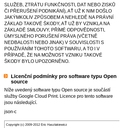
SLUŽEB, ZTRÁTU FUNKČNOSTI, DAT NEBO ZISKŮ
ČI PŘERUŠENÍ PODNIKÁNÍ), AŤ UŽ K NIM DOŠLO
JAKÝMKOLIV ZPŮSOBEM A NEHLEDĚ NA PRÁVNÍ
ZÁKLAD TAKOVÉ ŠKODY, AŤ UŽ BY VZNIKLA NA
ZÁKLADĚ SMLOUVY, PŘÍMÉ ODPOVĚDNOSTI,
ÚMYSLNÉHO PORUŠENÍ PRÁVA (VČETNĚ
NEDBALOSTI NEBO JINAK) V SOUVISLOSTI S
POUŽÍVÁNÍM TOHOTO SOFTWARU, A TO I V
PŘÍPADĚ, ŽE NA MOŽNOST VZNIKU TAKOVÉ
ŠKODY BYLO UPOZORNĚNO.
Licenční podmínky pro software typu Open
source
Níže uvedený software typu Open source je součástí
služby Google Cloud Print.
Licence pro tento software
jsou následující.
json-c
Copyright (c) 2009-2012 Eric Haszlakiewicz