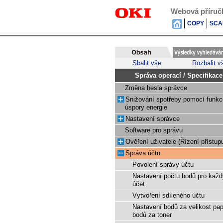
Webová příruč
COPY
SCA
Sbalit vše
Rozbalit v
Správa operací / Specifikace
Změna hesla správce
Snižování spotřeby pomocí funkc
úspory energie
Nastavení správce
Software pro správu
Ověření uživatele (Řízení přístup
Správa účtu
Povolení správy účtu
Nastavení počtu bodů pro každ
účet
Vytvoření sdíleného účtu
Nastavení bodů za velikost pap
bodů za toner