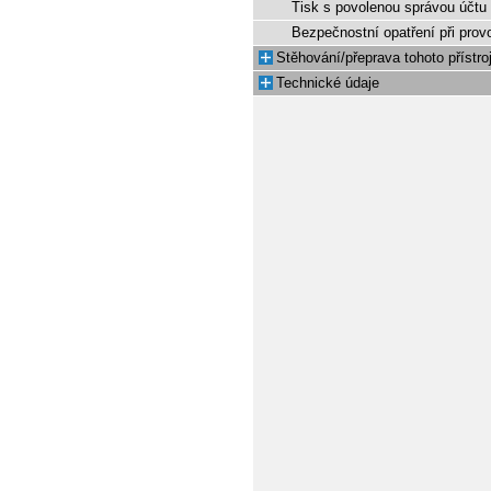
Tisk s povolenou správou účtu
Bezpečnostní opatření při prov
Stěhování/přeprava tohoto přístro
Technické údaje