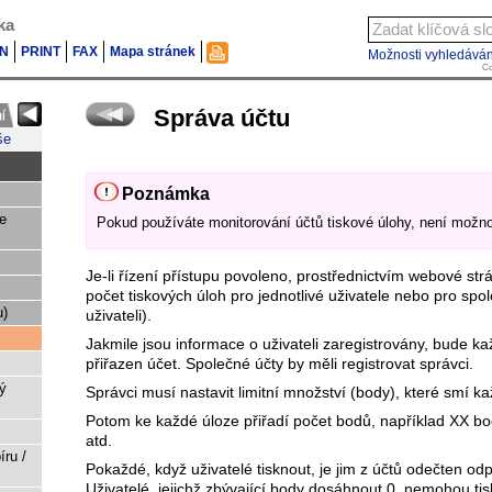
ka
N
PRINT
FAX
Mapa stránek
Možnosti vyhledáván
Co
Správa účtu
še
Poznámka
e
Pokud používáte monitorování účtů tiskové úlohy, není možno
Je-li řízení přístupu povoleno, prostřednictvím webové str
počet tiskových úloh pro jednotlivé uživatele nebo pro spol
u)
uživateli).
Jakmile jsou informace o uživateli zaregistrovány, bude k
přiřazen účet. Společné účty by měli registrovat správci.
ý
Správci musí nastavit limitní množství (body), které smí ka
Potom ke každé úloze přiřadí počet bodů, například XX bo
atd.
íru /
Pokaždé, když uživatelé tisknout, je jim z účtů odečten od
Uživatelé, jejichž zbývající body dosáhnout 0, nemohou tis