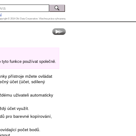
í
pyright © 2014 Oki Data Corporation. Všechna práva vyhrazena.
 tyto funkce používat společně.
ánky přístroje mžete ovládat
ečný účet (účet, sdílený
aždému uživateli automaticky
ždý účet využít.
dů pro barevné kopírování,
povídající počet bodů.
knout.